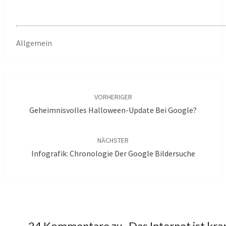
Allgemein
Beitragsnavigation
VORHERIGER
Geheimnisvolles Halloween-Update Bei Google?
NÄCHSTER
Infografik: Chronologie Der Google Bildersuche
24 Kommentare zu „
Das Internet ist kra