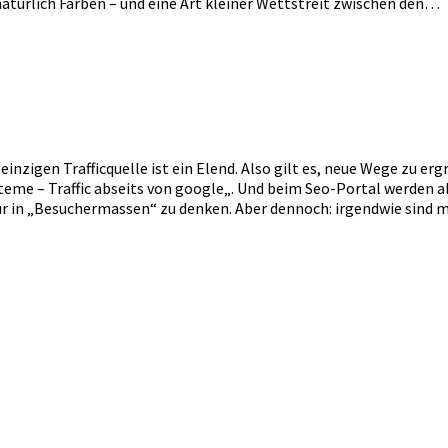
h natürlich Farben – und eine Art kleiner Wettstreit zwischen den…
inzigen Trafficquelle ist ein Elend. Also gilt es, neue Wege zu er
teme – Traffic abseits von google„. Und beim Seo-Portal werden a
in „Besuchermassen“ zu denken. Aber dennoch: irgendwie sind mir 