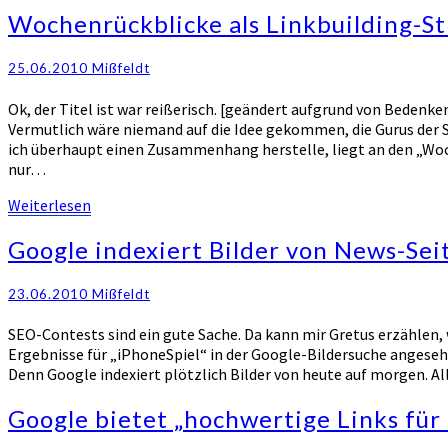
Wochenrückblicke
Wochenrückblicke als Linkbuilding-St
als
Linkbuilding-
25.06.2010
Mißfeldt
Strategie
Ok, der Titel ist war reißerisch. [geändert aufgrund von Bedenk
Vermutlich wäre niemand auf die Idee gekommen, die Gurus der Se
ich überhaupt einen Zusammenhang herstelle, liegt an den „Woche
nur…
Weiterlesen
Weiterlesen
Google
Google indexiert Bilder von News-Sei
indexiert
Bilder
23.06.2010
Mißfeldt
von
News-
SEO-Contests sind ein gute Sache. Da kann mir Gretus erzählen, w
Seiten
Ergebnisse für „iPhoneSpiel“ in der Google-Bildersuche angesehe
tagesaktuell
Denn Google indexiert plötzlich Bilder von heute auf morgen. A
Google
Google bietet „hochwertige Links für
bietet