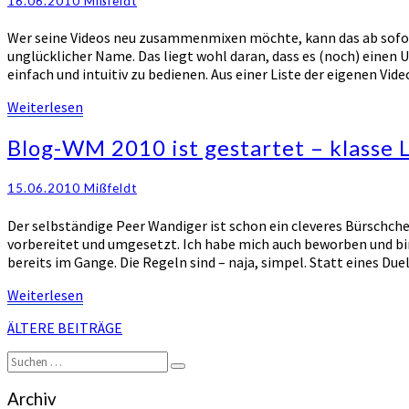
16.06.2010
Mißfeldt
bei
youTube
Wer seine Videos neu zusammenmixen möchte, kann das ab sofo
unglücklicher Name. Das liegt wohl daran, dass es (noch) einen 
einfach und intuitiv zu bedienen. Aus einer Liste der eigenen Vi
Weiterlesen
Weiterlesen
Blog-
Blog-WM 2010 ist gestartet – klasse 
WM
2010
15.06.2010
Mißfeldt
ist
gestartet
Der selbständige Peer Wandiger ist schon ein cleveres Bürschche
–
vorbereitet und umgesetzt. Ich habe mich auch beworben und bin
klasse
bereits im Gange. Die Regeln sind – naja, simpel. Statt eines D
Linkbait
Weiterlesen
Weiterlesen
Beitragsnavigation
ÄLTERE BEITRÄGE
Suchen
Suchen
nach:
Archiv