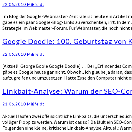
„hochwertige
22.06.2010
Mißfeldt
Links
für
Im Blog der Google-Webmaster-Zentrale ist heute ein Artikel mi
eure
gäbe es ein paar Google-Blog-Links zu verschenken, irrt. In dem
Website“
Strategie im Webmaster-Forum. Für Webmaster, die noch nicht s
Google
Google Doodle: 100. Geburtstag von 
Doodle:
100.
22.06.2010
Mißfeldt
Geburtstag
von
[Aktuell: George Boole Google Doodle] … Der „Erfinder des Com
Konrad
gäbe es Google heute gar nicht. Obwohl, ich glaube ja daran, das
Zuse
aufzugreifen und umzusetzen. Hätte Zuse den Computer nicht er
Linkbait-
Linkbait-Analyse: Warum der SEO-Con
Analyse:
Warum
21.06.2010
Mißfeldt
der
SEO-
Aktuell laufen zwei offensichtliche Linkbaits, die unterschiedl
Contest
völliger Flopp zu werden. Warum ist das so? Da läuft ein SEO-Co
„iPhone4Spiel“
Folgenden eine kleine, kritische Linkbait-Anaylse. Aktuell: W
floppt