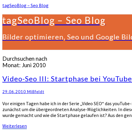
tagSeoBlog – Seo Blog
tagSeoBlog – Seo Blog
Bilder optimieren, Seo und Google Bi
Durchsuchen nach
Monat:
Juni 2010
Video-
Video-Seo III: Startphase bei YouTube 
Seo
III:
29.06.2010
Mißfeldt
Startphase
bei
Vor einigen Tagen habe ich in der Serie „Video SEO“ das youTube-i
YouTube
zunächst um die übergeordneten Analyse-Möglichkeiten. In diese
sehr
wurde gemacht und wie die Startphase gelaufen ist? Aus den ge
wichtig
(Fallstudie)
Weiterlesen
Weiterlesen