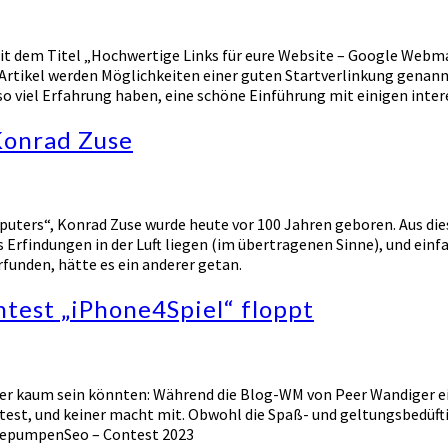
t dem Titel „Hochwertige Links für eure Website – Google Webmas
 Artikel werden Möglichkeiten einer guten Startverlinkung genannt
o viel Erfahrung haben, eine schöne Einführung mit einigen inte
Konrad Zuse
puters“, Konrad Zuse wurde heute vor 100 Jahren geboren. Aus di
s Erfindungen in der Luft liegen (im übertragenen Sinne), und ein
funden, hätte es ein anderer getan.
test „iPhone4Spiel“ floppt
icher kaum sein könnten: Während die Blog-WM von Peer Wandiger ei
ntest, und keiner macht mit. Obwohl die Spaß- und geltungsbedüfti
ärmepumpenSeo – Contest 2023