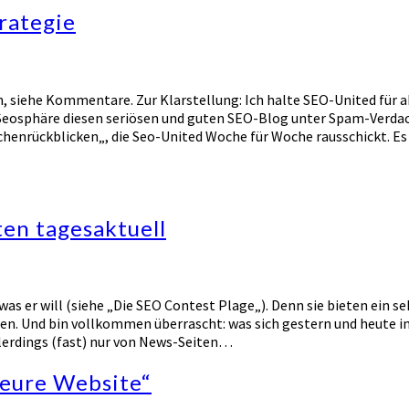
rategie
en, siehe Kommentare. Zur Klarstellung: Ich halte SEO-United für a
osphäre diesen seriösen und guten SEO-Blog unter Spam-Verdacht z
nrückblicken„, die Seo-United Woche für Woche rausschickt. Es ha
ten tagesaktuell
as er will (siehe „Die SEO Contest Plage„). Denn sie bieten ein s
n. Und bin vollkommen überrascht: was sich gestern und heute in 
llerdings (fast) nur von News-Seiten…
 eure Website“