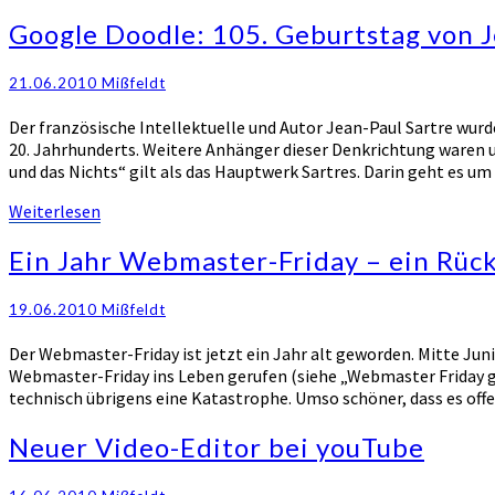
Google
Google Doodle: 105. Geburtstag von J
Doodle:
105.
21.06.2010
Mißfeldt
Geburtstag
von
Der französische Intellektuelle und Autor Jean-Paul Sartre wurd
Jean-
20. Jahrhunderts. Weitere Anhänger dieser Denkrichtung waren u.
Paul
und das Nichts“ gilt als das Hauptwerk Sartres. Darin geht es um 
Sartre
Weiterlesen
Weiterlesen
Ein
Ein Jahr Webmaster-Friday – ein Rück
Jahr
Webmaster-
19.06.2010
Mißfeldt
Friday
–
Der Webmaster-Friday ist jetzt ein Jahr alt geworden. Mitte Jun
ein
Webmaster-Friday ins Leben gerufen (siehe „Webmaster Friday g
Rück-
technisch übrigens eine Katastrophe. Umso schöner, dass es off
und
Ausblick
Neuer
Neuer Video-Editor bei youTube
Video-
Editor