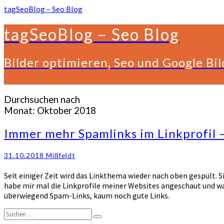
tagSeoBlog – Seo Blog
tagSeoBlog – Seo Blog
Bilder optimieren, Seo und Google Bi
Durchsuchen nach
Monat:
Oktober 2018
Immer
Immer mehr Spamlinks im Linkprofil –
mehr
Spamlinks
31.10.2018
Mißfeldt
im
Linkprofil
Seit einiger Zeit wird das Linkthema wieder nach oben gespült. 
–
habe mir mal die Linkprofile meiner Websites angeschaut und w
Schadet
überwiegend Spam-Links, kaum noch gute Links.
es?
Suchen
Suchen
nach: