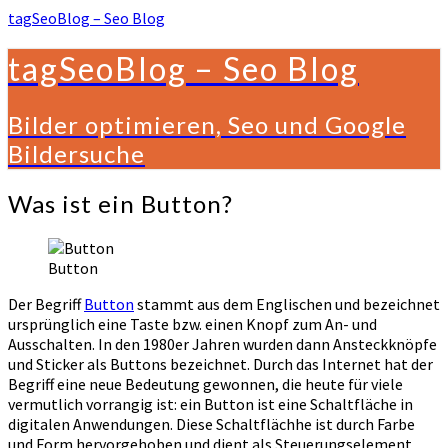
tagSeoBlog – Seo Blog
tagSeoBlog – Seo Blog
Bilder optimieren, Seo und Google
Bildersuche
Was
Was ist ein Button?
ist
ein
Button?
Button
Der Begriff
Button
stammt aus dem Englischen und bezeichnet
ursprünglich eine Taste bzw. einen Knopf zum An- und
Ausschalten. In den 1980er Jahren wurden dann Ansteckknöpfe
und Sticker als Buttons bezeichnet. Durch das Internet hat der
Begriff eine neue Bedeutung gewonnen, die heute für viele
vermutlich vorrangig ist: ein Button ist eine Schaltfläche in
digitalen Anwendungen. Diese Schaltflächhe ist durch Farbe
und Form hervorgehoben und dient als Steuerungselement