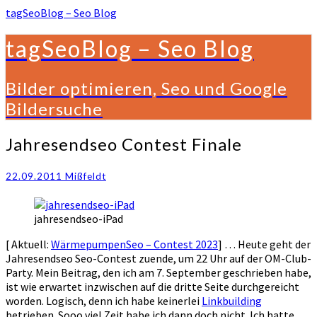
tagSeoBlog – Seo Blog
tagSeoBlog – Seo Blog
Bilder optimieren, Seo und Google
Bildersuche
Jahresendseo
Jahresendseo Contest Finale
Contest
Finale
22.09.2011
Mißfeldt
jahresendseo-iPad
[ Aktuell:
WärmepumpenSeo – Contest 2023
] … Heute geht der
Jahresendseo Seo-Contest zuende, um 22 Uhr auf der OM-Club-
Party. Mein Beitrag, den ich am 7. September geschrieben habe,
ist wie erwartet inzwischen auf die dritte Seite durchgereicht
worden. Logisch, denn ich habe keinerlei
Linkbuilding
betrieben. Sooo viel Zeit habe ich dann doch nicht. Ich hatte