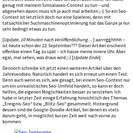
genug mit meinem Simsalaseo-Contest zu tun – und
abgesehen davon muss ich ja auch mal arbeiten ;-). So ein Seo-
Contest ist letztlich doch nur eine Spielerei, denn mit
tatsächlicher Suchmaschinenoptimierung hat das Ganze ja nur
sehr bedingt etwas zu tun.
[
Update, 10 Minuten nach Veröffentlichung…
] aarrrgghhhh –
ist heute schon der 22. September??? Dieser Artikel erscheint
offenbar einen Tag zu spät – ich hasse meine innere Uhr. Aber
egal, mal sehen, was draus wird ;-) [
Update Ende
]
Dennoch schreibe ich jetzt einen weiteren Artikel über den
Jahresendseo. Natürlich handelt es sich erneut um einen Test.
Denn auch wenn es sich, wie gesagt, bei einem Seo-Contest nur
um ein unrealistisches Seo-Umfeld handelt, so kann er doch
helfen, die eigenen Möglichkeiten besser zu verstehen. Ich
habe in letzter Zeit einige Erfahrung hinsichtlich des Themas
„Ereignis-Seo“ bzw. „Blitz-Seo“ gesammelt. Hintergrund
dessen sind die Google-Doodle-Artikel, bei denen es stets
darum geht, in möglichst kurzer Zeit weit nach vorne zu
kommen.