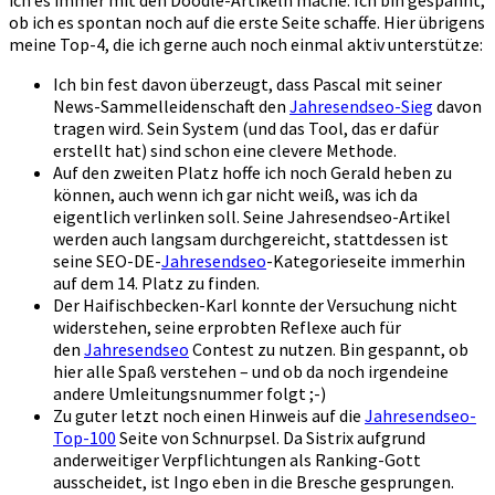
ich es immer mit den Doodle-Artikeln mache. Ich bin gespannt,
ob ich es spontan noch auf die erste Seite schaffe. Hier übrigens
meine Top-4, die ich gerne auch noch einmal aktiv unterstütze:
Ich bin fest davon überzeugt, dass Pascal mit seiner
News-Sammelleidenschaft den
Jahresendseo-Sieg
davon
tragen wird. Sein System (und das Tool, das er dafür
erstellt hat) sind schon eine clevere Methode.
Auf den zweiten Platz hoffe ich noch Gerald heben zu
können, auch wenn ich gar nicht weiß, was ich da
eigentlich verlinken soll. Seine Jahresendseo-Artikel
werden auch langsam durchgereicht, stattdessen ist
seine SEO-DE-
Jahresendseo
-Kategorieseite immerhin
auf dem 14. Platz zu finden.
Der Haifischbecken-Karl konnte der Versuchung nicht
widerstehen, seine erprobten Reflexe auch für
den
Jahresendseo
Contest zu nutzen. Bin gespannt, ob
hier alle Spaß verstehen – und ob da noch irgendeine
andere Umleitungsnummer folgt ;-)
Zu guter letzt noch einen Hinweis auf die
Jahresendseo-
Top-100
Seite von Schnurpsel. Da Sistrix aufgrund
anderweitiger Verpflichtungen als Ranking-Gott
ausscheidet, ist Ingo eben in die Bresche gesprungen.