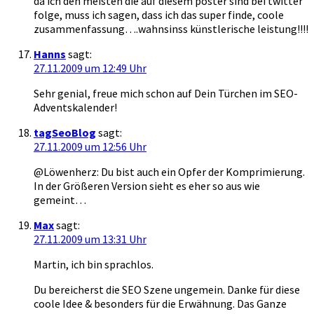
da ich den meisten die auf diesem poster sind bei twitter
folge, muss ich sagen, dass ich das super finde, coole
zusammenfassung….wahnsinss künstlerische leistung!!!!
Hanns
sagt:
27.11.2009 um 12:49 Uhr
Sehr genial, freue mich schon auf Dein Türchen im SEO-
Adventskalender!
tagSeoBlog
sagt:
27.11.2009 um 12:56 Uhr
@Löwenherz: Du bist auch ein Opfer der Komprimierung.
In der Größeren Version sieht es eher so aus wie
gemeint…
Max
sagt:
27.11.2009 um 13:31 Uhr
Martin, ich bin sprachlos.
Du bereicherst die SEO Szene ungemein. Danke für diese
coole Idee & besonders für die Erwähnung. Das Ganze