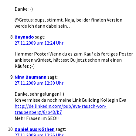
Danke :-)
@Gretus: oups, stimmt. Naja, bei der finalen Version
werde ich dann dabei sein…
Baynado
sagt:
27.11.2009 um 12:24 Uhr
Hammer Poster!Wenn du es zum Kauf als fertiges Poster
anbieten würdest, hättest Du jetzt schon mal einen
Käufer. ;-)
Nina Baumann
sagt:
27.11.2009 um 12:30 Uhr
Danke, sehr gelungen! :)
Ich vermisse da noch meine Link Building Kollegin Eva
http://de.linkedin.com/pub/eva-rausch-von-
traubenberg/8/b48/b7
Mehr Frauen im SEO!!
Daniel aus Köthen
sagt:
27.11.2009 um 12:36 Uhr