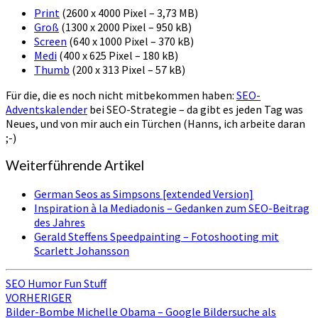
Print
(2600 x 4000 Pixel – 3,73 MB)
Groß
(1300 x 2000 Pixel – 950 kB)
Screen
(640 x 1000 Pixel – 370 kB)
Medi
(400 x 625 Pixel – 180 kB)
Thumb
(200 x 313 Pixel – 57 kB)
Für die, die es noch nicht mitbekommen haben:
SEO-
Adventskalender
bei SEO-Strategie – da gibt es jeden Tag was
Neues, und von mir auch ein Türchen (Hanns, ich arbeite daran
;-)
Weiterführende Artikel
German Seos as Simpsons [extended Version]
Inspiration à la Mediadonis – Gedanken zum SEO-Beitrag
des Jahres
Gerald Steffens Speedpainting – Fotoshooting mit
Scarlett Johansson
SEO Humor Fun Stuff
Beitragsnavigation
VORHERIGER
Bilder-Bombe Michelle Obama – Google Bildersuche als