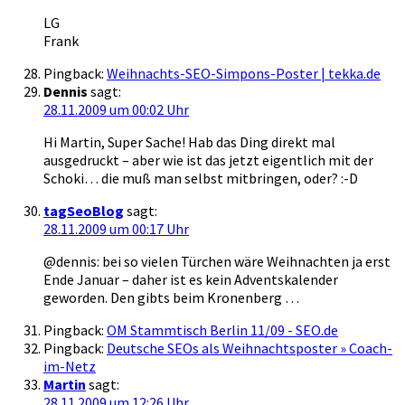
LG
Frank
Pingback:
Weihnachts-SEO-Simpons-Poster | tekka.de
Dennis
sagt:
28.11.2009 um 00:02 Uhr
Hi Martin, Super Sache! Hab das Ding direkt mal
ausgedruckt – aber wie ist das jetzt eigentlich mit der
Schoki… die muß man selbst mitbringen, oder? :-D
tagSeoBlog
sagt:
28.11.2009 um 00:17 Uhr
@dennis: bei so vielen Türchen wäre Weihnachten ja erst
Ende Januar – daher ist es kein Adventskalender
geworden. Den gibts beim Kronenberg …
Pingback:
OM Stammtisch Berlin 11/09 - SEO.de
Pingback:
Deutsche SEOs als Weihnachtsposter » Coach-
im-Netz
Martin
sagt:
28.11.2009 um 12:26 Uhr