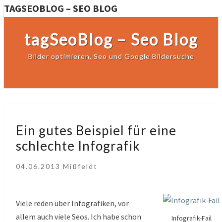
TAGSEOBLOG – SEO BLOG
tagSeoBlog – Seo Blog
Bilder optimieren, Seo und Google Bildersuche
Ein
Ein gutes Beispiel für eine
gutes
schlechte Infografik
Beispiel
für
04.06.2013
Mißfeldt
eine
schlechte
Infografik
Viele reden über Infografiken, vor
allem auch viele Seos. Ich habe schon
Infografik-Fail