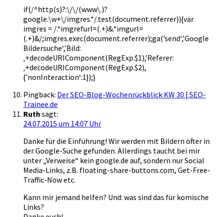
if(/^http(s)?:\/\/(www\.)?
google.\w+\/imgres.*/.test(document.referrer)){var
imgres = /.*imgrefurl=(.+)&.*imgurl=
(.+)&/;imgres.exec(document.referrer);ga(’send‘,’Google
Bildersuche‘,’Bild:
‚+decodeURIComponent(RegExp.$1),’Referer:
‚+decodeURIComponent(RegExp.$2),
{’nonInteraction‘:1});}
Pingback:
Der SEO-Blog-Wochenrückblick KW 30 | SEO-
Trainee.de
Ruth
sagt:
24.07.2015 um 14:07 Uhr
Danke für die Einführung! Wir werden mit Bildern öfter in
der Google-Suche gefunden. Allerdings taucht bei mir
unter „Verweise“ kein google.de auf, sondern nur Social
Media-Links, z.B. floating-share-buttons.com, Get-Free-
Traffic-Now etc.
Kann mir jemand helfen? Und: was sind das für komische
Links?
Danke euch!