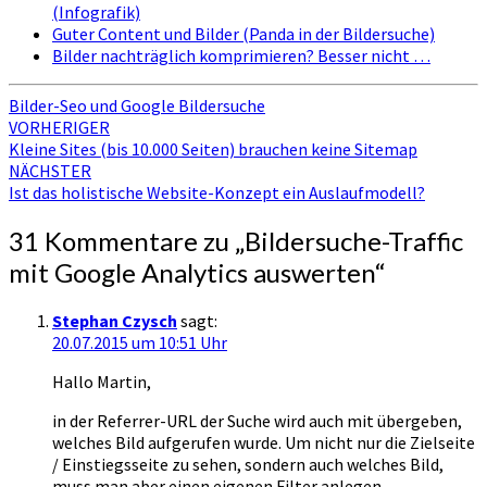
(Infografik)
Guter Content und Bilder (Panda in der Bildersuche)
Bilder nachträglich komprimieren? Besser nicht …
Bilder-Seo und Google Bildersuche
Beitragsnavigation
VORHERIGER
Kleine Sites (bis 10.000 Seiten) brauchen keine Sitemap
NÄCHSTER
Ist das holistische Website-Konzept ein Auslaufmodell?
31 Kommentare zu „
Bildersuche-Traffic
mit Google Analytics auswerten
“
Stephan Czysch
sagt:
20.07.2015 um 10:51 Uhr
Hallo Martin,
in der Referrer-URL der Suche wird auch mit übergeben,
welches Bild aufgerufen wurde. Um nicht nur die Zielseite
/ Einstiegsseite zu sehen, sondern auch welches Bild,
muss man aber einen eigenen Filter anlegen.