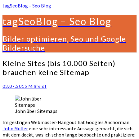
tagSeoBlog – Seo Blog
tagSeoBlog – Seo Blog
Bilder optimieren, Seo und Google
Bildersuche
Kleine
Kleine Sites (bis 10.000 Seiten)
Sites
brauchen keine Sitemap
(bis
10.000
Seiten)
03.07.2015
Mißfeldt
brauchen
keine
Sitemap
John über Sitemaps
Im gestrigen Webmaster-Hangout hat Googles Anchorman
John Müller
eine sehr interessante Aussage gemacht, die sich
mit dem deckt, was ich schon lange beobachte und praktiziere: