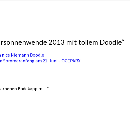
ersonnenwende 2013 mit tollem Doodle
“
th nice Niemann Doodle
m Sommeranfang am 21. Juni – OCEPARX
e-farbenen Badekappen…“