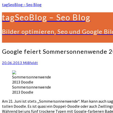
tagSeoBlog – Seo Blog
tagSeoBlog – Seo Blog
Bilder optimieren, Seo und Google Bi
Google
Google feiert Sommersonnenwende 20
feiert
Sommersonnenwende
20.06.2013
Mißfeldt
2013
mit
tollem
Doodle
Sommersonnenwende
2013 Doodle
Am 21. Juni ist stets „Sommersonnenwende“. Man kann auch sag
tollen Doodle. Es ist quasi ein Doppel-Doodle oder auch Zwillin
Während bei uns fünf trockene Typen mit Google-farbenen Bade