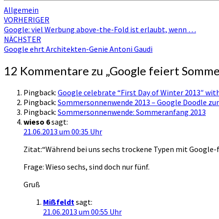
Allgemein
Beitragsnavigation
VORHERIGER
Google: viel Werbung above-the-Fold ist erlaubt, wenn …
NÄCHSTER
Google ehrt Architekten-Genie Antoni Gaudi
12 Kommentare zu „
Google feiert Somm
Pingback:
Google celebrate “First Day of Winter 2013″ wi
Pingback:
Sommersonnenwende 2013 – Google Doodle zu
Pingback:
Sommersonnenwende: Sommeranfang 2013
wieso 6
sagt:
21.06.2013 um 00:35 Uhr
Zitat:“Während bei uns sechs trockene Typen mit Googl
Frage: Wieso sechs, sind doch nur fünf.
Gruß
Mißfeldt
sagt:
21.06.2013 um 00:55 Uhr