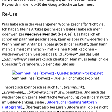
Keywords in die Top-10 der Google-Suche zu kommen.
Re-Use
Was habe ich in der vergangenen Woche geschafft? Nicht viel.
Ich habe 5 kleine Artikel geschrieben.
Bilder
habe ich mehr
oder weniger
wiederverwendet
(Re-Use). Das habe ich eh
schon ein paar mal geschrieben, kann es aber nur wiederholen:
Wenn man am Anfang ein paar gute Bilder erstellt, dann kann
man die meist mehrfach – mit kleinen Modifikationen –
wiederverwenden. Beispiel: das Bild „
konvex
“ und das Bild
„
Sammellinse
“ sind praktisch identisch. Man muss lediglich die
Überschrift verändern. So sieht das Bild aus:
Sammellinse (konvex) – Quelle: lichtmikroskop.net
Theoretisch könnte ich es auch für „
Brennpunkt
„,
„
Brennweite
„, „
bikonvexe Linse
“ usw. benutzen. Und auch das
wiederhole ich gerne: Mehrfache Verwendung von Bildern nützt
im Bilder-Ranking, siehe „
Bildersuche Rankingfaktoren
(Infografik)
„. Überlegt also bei Euren Bildern mal, ob sie nicht