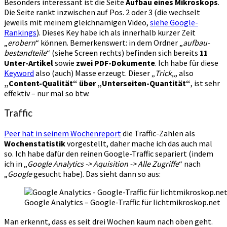
Besonders interessant ist die Seite
Aufbau eines Mikroskops
.
Die Seite rankt inzwischen auf Pos. 2 oder 3 (die wechselt
jeweils mit meinem gleichnamigen Video,
siehe Google-
Rankings
). Dieses Key habe ich als innerhalb kurzer Zeit
„
erobern
“ können. Bemerkenswert: in dem Ordner „
aufbau-
bestandteile
“ (siehe Screen rechts) befinden sich bereits
11
Unter-Artikel
sowie
zwei PDF-Dokumente
. Ich habe für diese
Keyword
also (auch) Masse erzeugt. Dieser „
Trick
„, also
„Content-Qualität“ über „Unterseiten-Quantität“
, ist sehr
effektiv – nur mal so btw.
Traffic
Peer hat in seinem Wochenreport
die Traffic-Zahlen als
Wochenstatistik
vorgestellt, daher mache ich das auch mal
so. Ich habe dafür den reinen Google-Traffic separiert (indem
ich in „
Google Analytics -> Aquisition -> Alle Zugriffe
“ nach
„
Google
gesucht habe). Das sieht dann so aus:
Google Analytics – Google-Traffic für lichtmikroskop.net
Man erkennt, dass es seit drei Wochen kaum nach oben geht.