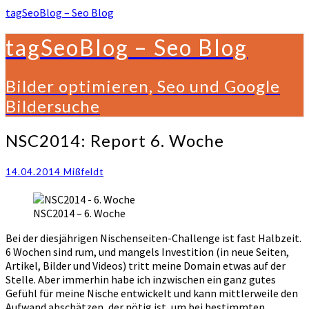
tagSeoBlog – Seo Blog
tagSeoBlog – Seo Blog
Bilder optimieren, Seo und Google
Bildersuche
NSC2014:
NSC2014: Report 6. Woche
Report
6.
14.04.2014
Mißfeldt
Woche
NSC2014 – 6. Woche
Bei der diesjährigen Nischenseiten-Challenge ist fast Halbzeit.
6 Wochen sind rum, und mangels Investition (in neue Seiten,
Artikel, Bilder und Videos) tritt meine Domain etwas auf der
Stelle. Aber immerhin habe ich inzwischen ein ganz gutes
Gefühl für meine Nische entwickelt und kann mittlerweile den
Aufwand abschätzen, der nötig ist, um bei bestimmten