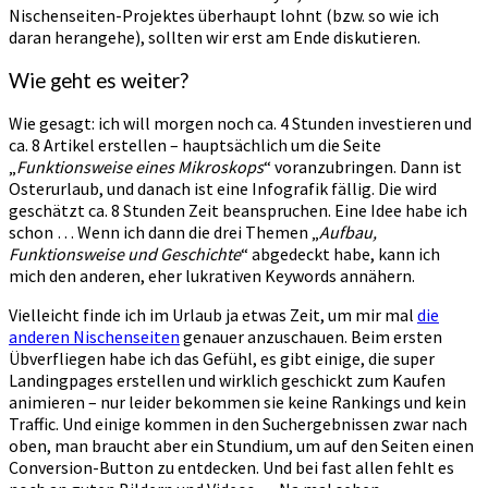
Nischenseiten-Projektes überhaupt lohnt (bzw. so wie ich
daran herangehe), sollten wir erst am Ende diskutieren.
Wie geht es weiter?
Wie gesagt: ich will morgen noch ca. 4 Stunden investieren und
ca. 8 Artikel erstellen – hauptsächlich um die Seite
„
Funktionsweise eines Mikroskops
“ voranzubringen. Dann ist
Osterurlaub, und danach ist eine Infografik fällig. Die wird
geschätzt ca. 8 Stunden Zeit beanspruchen. Eine Idee habe ich
schon … Wenn ich dann die drei Themen „
Aufbau,
Funktionsweise und Geschichte
“ abgedeckt habe, kann ich
mich den anderen, eher lukrativen Keywords annähern.
Vielleicht finde ich im Urlaub ja etwas Zeit, um mir mal
die
anderen Nischenseiten
genauer anzuschauen. Beim ersten
Übverfliegen habe ich das Gefühl, es gibt einige, die super
Landingpages erstellen und wirklich geschickt zum Kaufen
animieren – nur leider bekommen sie keine Rankings und kein
Traffic. Und einige kommen in den Suchergebnissen zwar nach
oben, man braucht aber ein Stundium, um auf den Seiten einen
Conversion-Button zu entdecken. Und bei fast allen fehlt es