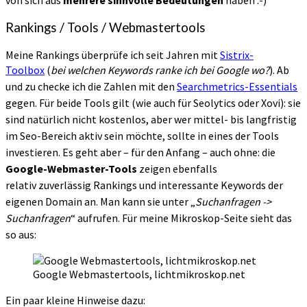
von sich aus
mehrere sinnvolle Bedeutungen
haben :-)
Rankings / Tools / Webmastertools
Meine Rankings überprüfe ich seit Jahren mit
Sistrix-
Toolbox
(
bei welchen Keywords ranke ich bei Google wo?
)
. Ab
und zu checke ich die Zahlen mit den
Searchmetrics-Essentials
gegen. Für beide Tools gilt (wie auch für Seolytics oder Xovi): sie
sind natürlich nicht kostenlos, aber wer mittel- bis langfristig
im Seo-Bereich aktiv sein möchte, sollte in eines der Tools
investieren. Es geht aber – für den Anfang – auch ohne: die
Google-Webmaster-Tools
zeigen ebenfalls
relativ
zuverlässig
Rankings und interessante Keywords der
eigenen Domain an. Man kann sie unter „
Suchanfragen ->
Suchanfragen
“ aufrufen. Für meine Mikroskop-Seite sieht das
so aus:
Google Webmastertools, lichtmikroskop.net
Ein paar kleine Hinweise dazu: