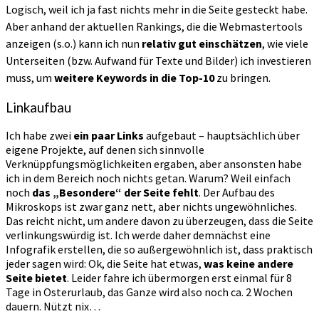
Logisch, weil ich ja fast nichts mehr in die Seite gesteckt habe.
Aber anhand der aktuellen Rankings, die die Webmastertools
anzeigen (s.o.) kann ich nun
relativ gut einschätzen
, wie viele
Unterseiten (bzw. Aufwand für Texte und Bilder) ich investieren
muss, um
weitere Keywords in die Top-10
zu bringen.
Linkaufbau
Ich habe zwei
ein paar Links
aufgebaut – hauptsächlich über
eigene Projekte, auf denen sich sinnvolle
Verknüppfungsmöglichkeiten ergaben, aber ansonsten habe
ich in dem Bereich noch nichts getan. Warum? Weil einfach
noch
das „Besondere“ der Seite fehlt
. Der Aufbau des
Mikroskops ist zwar ganz nett, aber nichts ungewöhnliches.
Das reicht nicht, um andere davon zu überzeugen, dass die Seite
verlinkungswürdig ist. Ich werde daher demnächst eine
Infografik erstellen, die so außergewöhnlich ist, dass praktisch
jeder sagen wird: Ok, die Seite hat etwas,
was keine andere
Seite bietet
. Leider fahre ich übermorgen erst einmal für 8
Tage in Osterurlaub, das Ganze wird also noch ca. 2 Wochen
dauern. Nützt nix…