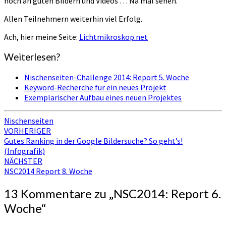
noch an guten Bildern und Videos … Na mal sehen.
Allen Teilnehmern weiterhin viel Erfolg.
Ach, hier meine Seite:
Lichtmikroskop.net
Weiterlesen?
Nischenseiten-Challenge 2014: Report 5. Woche
Keyword-Recherche für ein neues Projekt
Exemplarischer Aufbau eines neuen Projektes
Nischenseiten
Beitragsnavigation
VORHERIGER
Gutes Ranking in der Google Bildersuche? So geht’s!
(Infografik)
NÄCHSTER
NSC2014 Report 8. Woche
13 Kommentare zu „
NSC2014: Report 6.
Woche
“