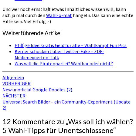
Und wer noch ernsthaft etwas Inhaltliches wissen will, kann
sich ja mal durch den
Wahl-o-mat
hangeln. Das kann eine echte
Hilfe sein. Viel Erfolg :-)
Weiterführende Artikel
Pfiffige Idee: Gratis Geld für alle – Wahlkampf Fun Pics
Kerner schockiert über Twitter-Fake – ZDF-
Medienexperten-Talk
Was will die Piratenpartei? Wählbar oder nicht?
Allgemein
Beitragsnavigation
VORHERIGER
New unofficial Google Doodles (2)
NÄCHSTER
Universal Search Bilder – ein Community-Experiment (Update
2)
12 Kommentare zu „
Was soll ich wählen?
5 Wahl-Tipps für Unentschlossene
“