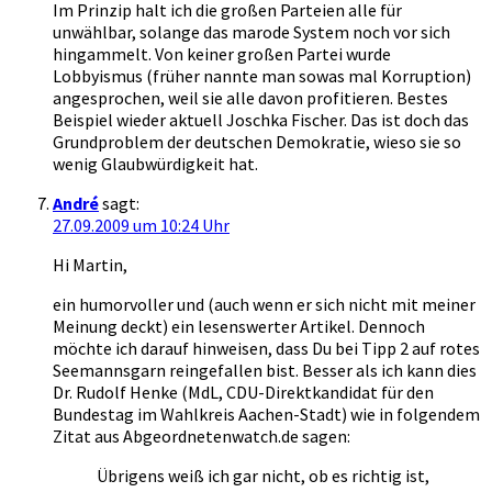
Im Prinzip halt ich die großen Parteien alle für
unwählbar, solange das marode System noch vor sich
hingammelt. Von keiner großen Partei wurde
Lobbyismus (früher nannte man sowas mal Korruption)
angesprochen, weil sie alle davon profitieren. Bestes
Beispiel wieder aktuell Joschka Fischer. Das ist doch das
Grundproblem der deutschen Demokratie, wieso sie so
wenig Glaubwürdigkeit hat.
André
sagt:
27.09.2009 um 10:24 Uhr
Hi Martin,
ein humorvoller und (auch wenn er sich nicht mit meiner
Meinung deckt) ein lesenswerter Artikel. Dennoch
möchte ich darauf hinweisen, dass Du bei Tipp 2 auf rotes
Seemannsgarn reingefallen bist. Besser als ich kann dies
Dr. Rudolf Henke (MdL, CDU-Direktkandidat für den
Bundestag im Wahlkreis Aachen-Stadt) wie in folgendem
Zitat aus Abgeordnetenwatch.de sagen:
Übrigens weiß ich gar nicht, ob es richtig ist,