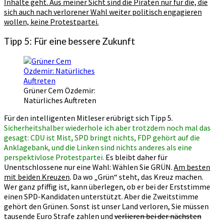
Inhalte geht. Aus meiner Sicht sind die Piraten nur für die, die
sich auch nach verlorener Wahl weiter politisch engagieren
wollen, keine Protestpartei.
Tipp 5: Für eine bessere Zukunft
Grüner Cem Özdemir:
Natürliches Auftreten
Für den intelligenten Mitleser erübrigt sich Tipp 5.
Sicherheitshalber wiederhole ich aber trotzdem noch mal das
gesagt: CDU ist Mist, SPD bringt nichts, FDP gehört auf die
Anklagebank, und die Linken sind nichts anderes als eine
perspektivlose Protestpartei.
Es bleibt daher für
Unentschlossene nur eine Wahl: Wählen Sie GRÜN.
Am besten
mit beiden Kreuzen
. Da wo „Grün“ steht, das Kreuz machen.
Wer ganz pfiffig ist, kann überlegen, ob er bei der Erststimme
einen SPD-Kandidaten unterstützt. Aber die Zweitstimme
gehört den Grünen. Sonst ist unser Land verloren, Sie müssen
tausende Euro Strafe zahlen und
verlieren bei der nächsten