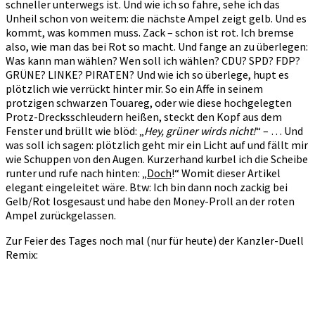
schneller unterwegs ist. Und wie ich so fahre, sehe ich das
Unheil schon von weitem: die nächste Ampel zeigt gelb. Und es
kommt, was kommen muss. Zack – schon ist rot. Ich bremse
also, wie man das bei Rot so macht. Und fange an zu überlegen:
Was kann man wählen? Wen soll ich wählen? CDU? SPD? FDP?
GRÜNE? LINKE? PIRATEN? Und wie ich so überlege, hupt es
plötzlich wie verrückt hinter mir. So ein Affe in seinem
protzigen schwarzen Touareg, oder wie diese hochgelegten
Protz-Drecksschleudern heißen, steckt den Kopf aus dem
Fenster und brüllt wie blöd: „
Hey, grüner wirds nicht!
“ – … Und
was soll ich sagen: plötzlich geht mir ein Licht auf und fällt mir
wie Schuppen von den Augen. Kurzerhand kurbel ich die Scheibe
runter und rufe nach hinten: „
Doch
!“ Womit dieser Artikel
elegant eingeleitet wäre. Btw: Ich bin dann noch zackig bei
Gelb/Rot losgesaust und habe den Money-Proll an der roten
Ampel zurückgelassen.
Zur Feier des Tages noch mal (nur für heute) der Kanzler-Duell
Remix: