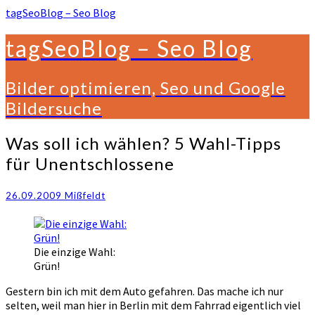
tagSeoBlog – Seo Blog
tagSeoBlog – Seo Blog
Bilder optimieren, Seo und Google
Bildersuche
Was
Was soll ich wählen? 5 Wahl-Tipps
soll
für Unentschlossene
ich
wählen?
5
26.09.2009
Mißfeldt
Wahl-
Tipps
für
Die einzige Wahl:
Unentschlossene
Grün!
Gestern bin ich mit dem Auto gefahren. Das mache ich nur
selten, weil man hier in Berlin mit dem Fahrrad eigentlich viel