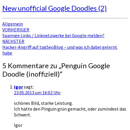
New unofficial Google Doodles (2)
Allgemein
Beitragsnavigation
VORHERIGER
Spamige Links / Linknetzwerke bei Google melden?
NÄCHSTER
Hacker-Angriff auf tagSeoBlog – und was ich dabei gelernt
habe
5 Kommentare zu „
Penguin Google
Doodle (inoffiziell)
“
Igor
sagt:
23.05.2013 um 16:02 Uhr
schönes Bild, starke Leistung.
Ich hätte den Pinguin grün gemacht, oder zumindest das
Schwert.
Igor