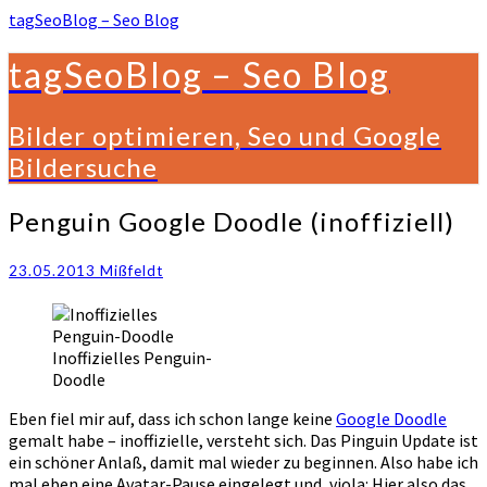
tagSeoBlog – Seo Blog
tagSeoBlog – Seo Blog
Bilder optimieren, Seo und Google
Bildersuche
Penguin
Penguin Google Doodle (inoffiziell)
Google
Doodle
23.05.2013
Mißfeldt
(inoffiziell)
Inoffizielles Penguin-
Doodle
Eben fiel mir auf, dass ich schon lange keine
Google Doodle
gemalt habe – inoffizielle, versteht sich. Das Pinguin Update ist
ein schöner Anlaß, damit mal wieder zu beginnen. Also habe ich
mal eben eine Avatar-Pause eingelegt und, viola: Hier also das