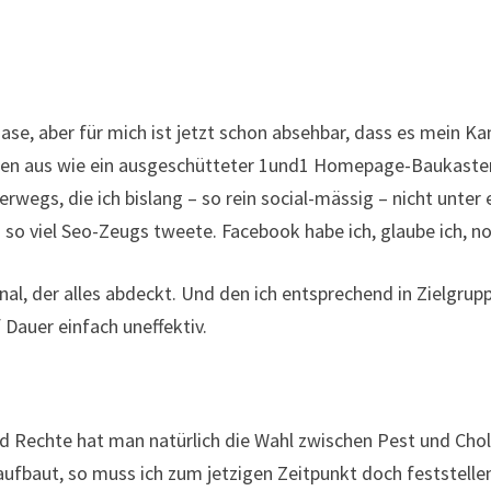
e, aber für mich ist jetzt schon absehbar, dass es mein Kanal
en aus wie ein ausgeschütteter 1und1 Homepage-Baukasten. 
terwegs, die ich bislang – so rein social-mässig – nicht unt
h so viel Seo-Zeugs tweete. Facebook habe ich, glaube ich, n
nal, der alles abdeckt. Und den ich entsprechend in Zielgrup
 Dauer einfach uneffektiv.
 Rechte hat man natürlich die Wahl zwischen Pest und Cholera
fbaut, so muss ich zum jetzigen Zeitpunkt doch feststellen: