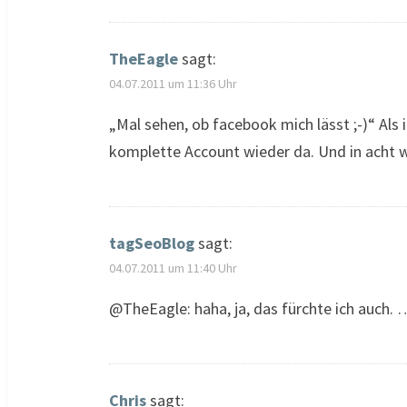
TheEagle
sagt:
04.07.2011 um 11:36 Uhr
„Mal sehen, ob facebook mich lässt ;-)“ Als
komplette Account wieder da. Und in acht w
tagSeoBlog
sagt:
04.07.2011 um 11:40 Uhr
@TheEagle: haha, ja, das fürchte ich auch. …
Chris
sagt: