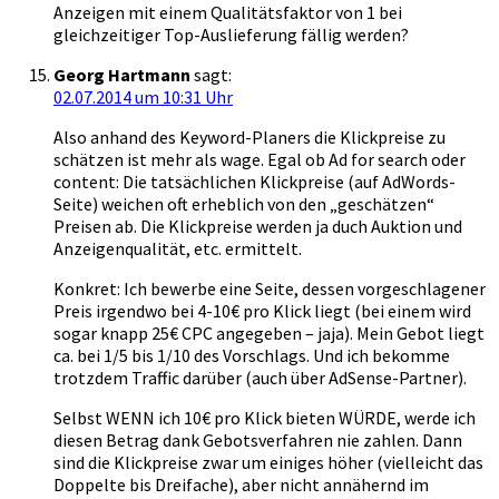
Anzeigen mit einem Qualitätsfaktor von 1 bei
gleichzeitiger Top-Auslieferung fällig werden?
Georg Hartmann
sagt:
02.07.2014 um 10:31 Uhr
Also anhand des Keyword-Planers die Klickpreise zu
schätzen ist mehr als wage. Egal ob Ad for search oder
content: Die tatsächlichen Klickpreise (auf AdWords-
Seite) weichen oft erheblich von den „geschätzen“
Preisen ab. Die Klickpreise werden ja duch Auktion und
Anzeigenqualität, etc. ermittelt.
Konkret: Ich bewerbe eine Seite, dessen vorgeschlagener
Preis irgendwo bei 4-10€ pro Klick liegt (bei einem wird
sogar knapp 25€ CPC angegeben – jaja). Mein Gebot liegt
ca. bei 1/5 bis 1/10 des Vorschlags. Und ich bekomme
trotzdem Traffic darüber (auch über AdSense-Partner).
Selbst WENN ich 10€ pro Klick bieten WÜRDE, werde ich
diesen Betrag dank Gebotsverfahren nie zahlen. Dann
sind die Klickpreise zwar um einiges höher (vielleicht das
Doppelte bis Dreifache), aber nicht annähernd im