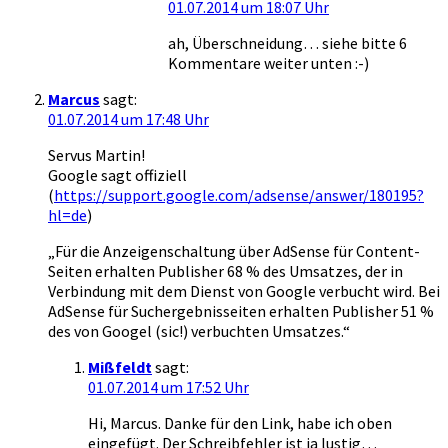
01.07.2014 um 18:07 Uhr
ah, Überschneidung… siehe bitte 6
Kommentare weiter unten :-)
Marcus
sagt:
01.07.2014 um 17:48 Uhr
Servus Martin!
Google sagt offiziell
(
https://support.google.com/adsense/answer/180195?
hl=de
)
„Für die Anzeigenschaltung über AdSense für Content-
Seiten erhalten Publisher 68 % des Umsatzes, der in
Verbindung mit dem Dienst von Google verbucht wird. Bei
AdSense für Suchergebnisseiten erhalten Publisher 51 %
des von Googel (sic!) verbuchten Umsatzes.“
Mißfeldt
sagt:
01.07.2014 um 17:52 Uhr
Hi, Marcus. Danke für den Link, habe ich oben
eingefügt. Der Schreibfehler ist ja lustig…