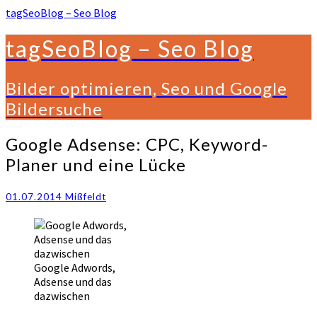
tagSeoBlog – Seo Blog
tagSeoBlog – Seo Blog
Bilder optimieren, Seo und Google
Bildersuche
Google
Google Adsense: CPC, Keyword-
Adsense:
Planer und eine Lücke
CPC,
Keyword-
Planer
01.07.2014
Mißfeldt
und
eine
Lücke
Google Adwords,
Adsense und das
dazwischen