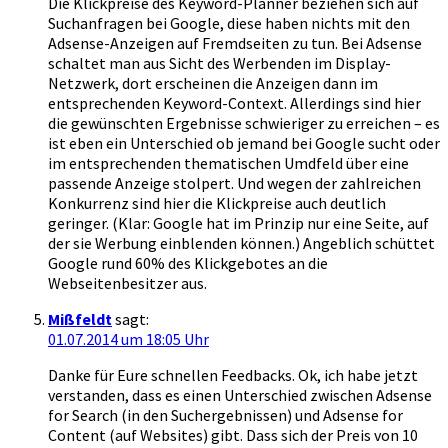
Die Klickpreise des Keyword-Planner beziehen sich auf
Suchanfragen bei Google, diese haben nichts mit den
Adsense-Anzeigen auf Fremdseiten zu tun. Bei Adsense
schaltet man aus Sicht des Werbenden im Display-
Netzwerk, dort erscheinen die Anzeigen dann im
entsprechenden Keyword-Context. Allerdings sind hier
die gewünschten Ergebnisse schwieriger zu erreichen – es
ist eben ein Unterschied ob jemand bei Google sucht oder
im entsprechenden thematischen Umdfeld über eine
passende Anzeige stolpert. Und wegen der zahlreichen
Konkurrenz sind hier die Klickpreise auch deutlich
geringer. (Klar: Google hat im Prinzip nur eine Seite, auf
der sie Werbung einblenden können.) Angeblich schüttet
Google rund 60% des Klickgebotes an die
Webseitenbesitzer aus.
Mißfeldt
sagt:
01.07.2014 um 18:05 Uhr
Danke für Eure schnellen Feedbacks. Ok, ich habe jetzt
verstanden, dass es einen Unterschied zwischen Adsense
for Search (in den Suchergebnissen) und Adsense for
Content (auf Websites) gibt. Dass sich der Preis von 10