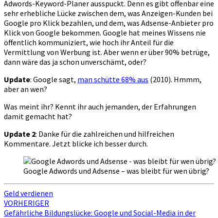
Adwords-Keyword-Planer ausspuckt. Denn es gibt offenbar eine
sehr erhebliche Lücke zwischen dem, was Anzeigen-Kunden bei
Google pro Klick bezahlen, und dem, was Adsense-Anbieter pro
Klick von Google bekommen. Google hat meines Wissens nie
öffentlich kommuniziert, wie hoch ihr Anteil für die
Vermittlung von Werbung ist. Aber wenn er über 90% betrüge,
dann wäre das ja schon unverschämt, oder?
Update
: Google sagt,
man schütte 68% aus
(2010). Hmmm,
aber an wen?
Was meint ihr? Kennt ihr auch jemanden, der Erfahrungen
damit gemacht hat?
Update 2
: Danke für die zahlreichen und hilfreichen
Kommentare. Jetzt blicke ich besser durch.
Google Adwords und Adsense – was bleibt für wen übrig?
Geld verdienen
Beitragsnavigation
VORHERIGER
Gefährliche Bildungslücke: Google und Social-Media in der