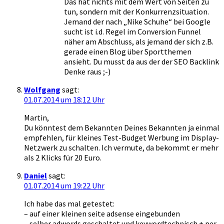
Das hat nichts mit dem Wert von Seiten zu
tun, sondern mit der Konkurrenzsituation.
Jemand der nach „Nike Schuhe“ bei Google
sucht ist i.d. Regel im Conversion Funnel
näher am Abschluss, als jemand der sich z.B.
gerade einen Blog über Sportthemen
ansieht. Du musst da aus der der SEO Backlink
Denke raus ;-)
Wolfgang
sagt:
01.07.2014 um 18:12 Uhr
Martin,
Du könntest dem Bekannten Deines Bekannten ja einmal
empfehlen, für kleines Test-Budget Werbung im Display-
Netzwerk zu schalten. Ich vermute, da bekommt er mehr
als 2 Klicks für 20 Euro.
Daniel
sagt:
01.07.2014 um 19:22 Uhr
Ich habe das mal getestet:
– auf einer kleinen seite adsense eingebunden
– selber adwords geschaltet und keywordtechnisch + per