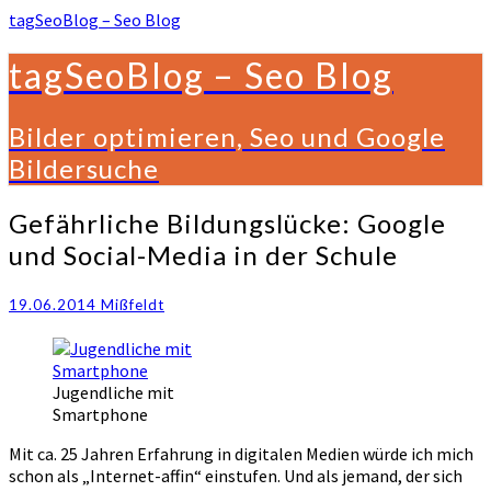
tagSeoBlog – Seo Blog
tagSeoBlog – Seo Blog
Bilder optimieren, Seo und Google
Bildersuche
Gefährliche
Gefährliche Bildungslücke: Google
Bildungslücke:
und Social-Media in der Schule
Google
und
Social-
19.06.2014
Mißfeldt
Media
in
der
Jugendliche mit
Schule
Smartphone
Mit ca. 25 Jahren Erfahrung in digitalen Medien würde ich mich
schon als „Internet-affin“ einstufen. Und als jemand, der sich