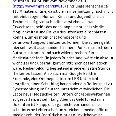
neuesten JIM-Studie vom November 2013
(
http://www.mpfs.de/?id=613
) sind junge Menschen ca.
110 Minuten online, da ist die Fernsehnutzung noch nicht
mit einbezogen. Nur weil Kinder und Jugendliche die
Technik häufig viel schneller verstehen als wir
Erwachsene, heißt das noch lange nicht, dass sie die
Möglichkeiten und Risiken des Internets einschätzen
können, um es möglichst kompetent und
verantwortungsvoll nutzen zu können. Die Schere geht
hier sehr weit auseinander. In einem Punkt muss ich dem
Autor zustimmen und auch widersprechen. Ein
Medienkundefach (in jedem Bundesland) wäre ein absolut
wichtiger und überfälliger Schritt; noch besser jedoch
wäre, Medienbildung begleitend in jede einzelne Stunde
fließen zu lassen. Also auch mal Google Earth in
Erdkunde, eine Onlinepetition im LER Unterricht
erstellen, einen Schulblog bauen oder ein Rollenspiel zu
Cybermobbing im Deutschunterricht verwirklichen. Die
Latte neuer Möglichkeiten, Unterricht lebnsweltennah
zu gestalten, ist sehr lang. Aber das Geld für externe
Dozenten ist knapp oder gar nicht vorhanden; die
schulinterne Lehrerschaft unzureichend medienaffin und
mediengebildet (natürlich gibt es glücklicherweise