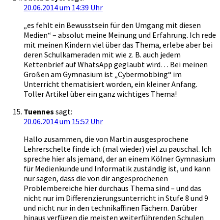
20.06.2014 um 14:39 Uhr
„es fehlt ein Bewusstsein für den Umgang mit diesen
Medien“ – absolut meine Meinung und Erfahrung. Ich rede
mit meinen Kindern viel über das Thema, erlebe aber bei
deren Schulkameraden mit wie z. B. auch jedem
Kettenbrief auf WhatsApp geglaubt wird… Bei meinen
Großen am Gymnasium ist „Cybermobbing“ im
Unterricht thematisiert worden, ein kleiner Anfang.
Toller Artikel über ein ganz wichtiges Thema!
Tuennes
sagt:
20.06.2014 um 15:52 Uhr
Hallo zusammen, die von Martin ausgesprochene
Lehrerschelte finde ich (mal wieder) viel zu pauschal. Ich
spreche hier als jemand, der an einem Kölner Gymnasium
für Medienkunde und Informatik zuständig ist, und kann
nur sagen, dass die von dir angesprochenen
Problembereiche hier durchaus Thema sind – und das
nicht nur im Differenzierungsunterricht in Stufe 8 und 9
und nicht nur in den technikaffinen Fächern. Darüber
hinaus verfügen die meisten weiterführenden Schulen