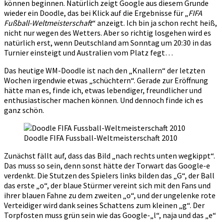
können beginnen. Natürlich zeigt Google aus diesem Grunde
wieder ein Doodle, das bei Klick auf die Ergebnisse für „
FIFA
Fußball-Weltmeisterschaft
“ anzeigt. Ich bin ja schon recht heiß,
nicht nur wegen des Wetters. Aber so richtig losgehen wird es
natürlich erst, wenn Deutschland am Sonntag um 20:30 in das
Turnier einsteigt und Australien vom Platz fegt…
Das heutige WM-Doodle ist nach den „Knallern“ der letzten
Wochen irgendwie etwas „schüchtern“. Gerade zur Eröffnung
hätte man es, finde ich, etwas lebendiger, freundlicher und
enthusiastischer machen können. Und dennoch finde ich es
ganz schön.
Doodle FIFA Fussball-Weltmeisterschaft 2010
Zunächst fällt auf, dass das Bild „nach rechts unten wegkippt“.
Das muss so sein, denn sonst hätte der Torwart das Google-e
verdenkt. Die Stutzen des Spielers links bilden das „G“, der Ball
das erste „o“, der blaue Stürmer vereint sich mit den Fans und
ihrer blauen Fahne zu dem zweiten „o“, und der ungelenke rote
Verteidiger wird dank seines Schattens zum kleinen „g“. Der
Torpfosten muss grün sein wie das Google-„l“, naja und das „e“