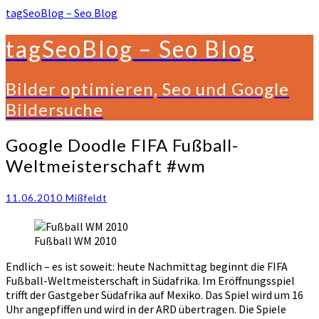
tagSeoBlog – Seo Blog
tagSeoBlog – Seo Blog
Bilder optimieren, Seo und Google
Bildersuche
Google
Google Doodle FIFA Fußball-
Doodle
Weltmeisterschaft #wm
FIFA
Fußball-
Weltmeisterschaft
11.06.2010
Mißfeldt
#wm
Fußball WM 2010
Endlich – es ist soweit: heute Nachmittag beginnt die FIFA
Fußball-Weltmeisterschaft in Südafrika. Im Eröffnungsspiel
trifft der Gastgeber Südafrika auf Mexiko. Das Spiel wird um 16
Uhr angepfiffen und wird in der ARD übertragen. Die Spiele