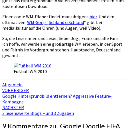
gibts das Hintergrundbild in vielen verschiedenen Größen zum
kostenlosen Download.
Einen coole WM-Planer findet man übrigens
hier
. Und den
ultimativen
WM-Song „Schland o Schland
“ gibt bei
medialkultur auf die Ohren (und Augen, weil Video).
So, die Leserinnen und Leser, lieber Jogi, Franz und alle Fans:
ich hoffe, wir werden eine großartige WM erleben, in der Sport
und Fairnis im Vordergrund stehen. Hauptsache, Deutschland
gewinnt…
Fußball WM 2010
Allgemein
Beitragsnavigation
VORHERIGER
Google Hintergrundbild entfernen? Aggressive Feature-
Kampagne
NÄCHSTER
3 lesenswerte Blogs – und 3 Zugaben
9 Kommentare zu „
Google Doodle FIFA