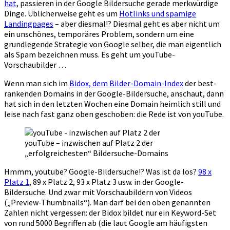
hat
, passieren in der Google Bildersuche gerade merkwürdige
Dinge. Üblicherweise geht es um
Hotlinks und spamige
Landingpages
– aber diesmal!? Diesmal geht es aber nicht um
ein unschönes, temporäres Problem, sondern um eine
grundlegende Strategie von Google selber, die man eigentlich
als Spam bezeichnen muss. Es geht um youTube-
Vorschaubilder …
Wenn man sich im
Bidox, dem Bilder-Domain-Index
der best-
rankenden Domains in der Google-Bildersuche, anschaut, dann
hat sich in den letzten Wochen eine Domain heimlich still und
leise nach fast ganz oben geschoben: die Rede ist von youTube.
youTube – inzwischen auf Platz 2 der
„erfolgreichesten“ Bildersuche-Domains
Hmmm, youtube? Google-Bildersuche!? Was ist da los?
98 x
Platz 1
, 89 x Platz 2, 93 x Platz 3 usw. in der Google-
Bildersuche. Und zwar mit Vorschaubildern von Videos
(„Preview-Thumbnails“). Man darf bei den oben genannten
Zahlen nicht vergessen: der Bidox bildet nur ein Keyword-Set
von rund 5000 Begriffen ab (die laut Google am häufigsten