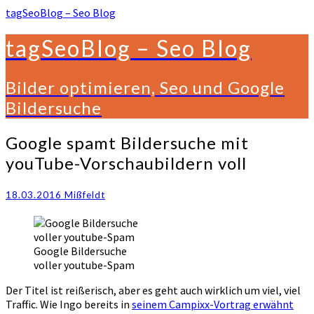
tagSeoBlog – Seo Blog
tagSeoBlog – Seo Blog
Bilder optimieren, Seo und Google
Bildersuche
Google
Google spamt Bildersuche mit
spamt
youTube-Vorschaubildern voll
Bildersuche
mit
youTube-
18.03.2016
Mißfeldt
Vorschaubildern
voll
Google Bildersuche
voller youtube-Spam
Der Titel ist reißerisch, aber es geht auch wirklich um viel, viel
Traffic. Wie Ingo bereits in
seinem Campixx-Vortrag erwähnt