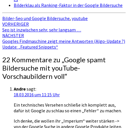
Bilderklau als Ranking-Faktor in der Google Bildersuche
Bilder-Seo und Google Bildersuche
,
youtube
Beitragsnavigation
VORHERIGER
Seo ist inzwischen sehr, sehr langsam …
NÄCHSTER
Googles Findmaschine zeigt meine Antworten (Algo-Update ?)
Update: „Featured Snippets“
22 Kommentare zu „
Google spamt
Bildersuche mit youTube-
Vorschaubildern voll
“
Andre
sagt:
18.03.2016 um 11:15 Uhr
Ein technisches Versehen schließe ich komplett aus,
dafür ist Google zu schlau so einen „Fehler“ zu machen.
Ich denke, die wollen ihr „Imperium“ weiter stärken ->
von der Google Suche in andere Google Produkte leiten.