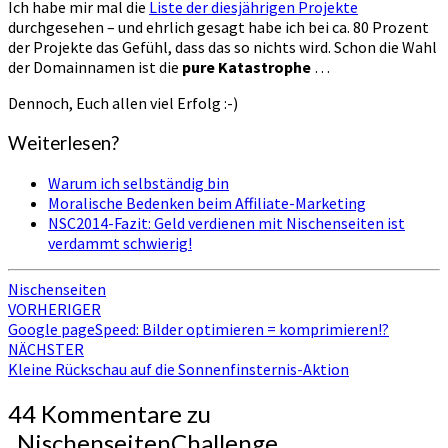
Ich habe mir mal die
Liste der diesjährigen Projekte
durchgesehen – und ehrlich gesagt habe ich bei ca. 80 Prozent
der Projekte das Gefühl, dass das so nichts wird. Schon die Wahl
der Domainnamen ist die
pure Katastrophe
…
Dennoch, Euch allen viel Erfolg :-)
Weiterlesen?
Warum ich selbständig bin
Moralische Bedenken beim Affiliate-Marketing
NSC2014-Fazit: Geld verdienen mit Nischenseiten ist
verdammt schwierig!
Nischenseiten
Beitragsnavigation
VORHERIGER
Google pageSpeed: Bilder optimieren = komprimieren!?
NÄCHSTER
Kleine Rückschau auf die Sonnenfinsternis-Aktion
44 Kommentare zu
„
NischenseitenChallenge