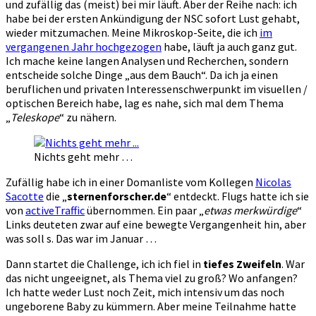
und zufällig das (meist) bei mir läuft. Aber der Reihe nach: ich
habe bei der ersten Ankündigung der NSC sofort Lust gehabt,
wieder mitzumachen. Meine Mikroskop-Seite, die ich
im
vergangenen Jahr hochgezogen
habe, läuft ja auch ganz gut.
Ich mache keine langen Analysen und Recherchen, sondern
entscheide solche Dinge „aus dem Bauch“. Da ich ja einen
beruflichen und privaten Interessenschwerpunkt im visuellen /
optischen Bereich habe, lag es nahe, sich mal dem Thema
„
Teleskope
“ zu nähern.
Nichts geht mehr …
Zufällig habe ich in einer Domanliste vom Kollegen
Nicolas
Sacotte
die „
sternenforscher.de
“ entdeckt. Flugs hatte ich sie
von
activeTraffic
übernommen. Ein paar „
etwas merkwürdige
“
Links deuteten zwar auf eine bewegte Vergangenheit hin, aber
was soll s. Das war im Januar …
Dann startet die Challenge, ich ich fiel in
tiefes Zweifeln
. War
das nicht ungeeignet, als Thema viel zu groß? Wo anfangen?
Ich hatte weder Lust noch Zeit, mich intensiv um das noch
ungeborene Baby zu kümmern. Aber meine Teilnahme hatte