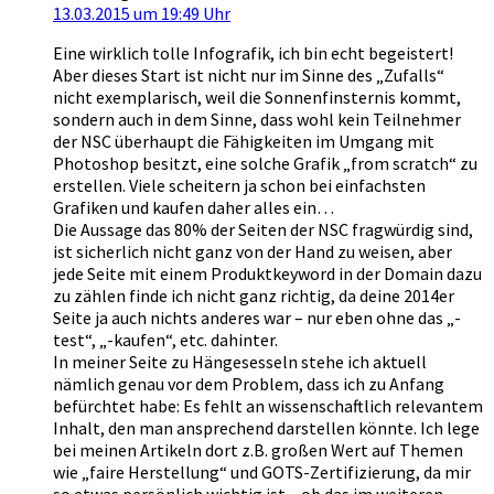
13.03.2015 um 19:49 Uhr
Eine wirklich tolle Infografik, ich bin echt begeistert!
Aber dieses Start ist nicht nur im Sinne des „Zufalls“
nicht exemplarisch, weil die Sonnenfinsternis kommt,
sondern auch in dem Sinne, dass wohl kein Teilnehmer
der NSC überhaupt die Fähigkeiten im Umgang mit
Photoshop besitzt, eine solche Grafik „from scratch“ zu
erstellen. Viele scheitern ja schon bei einfachsten
Grafiken und kaufen daher alles ein…
Die Aussage das 80% der Seiten der NSC fragwürdig sind,
ist sicherlich nicht ganz von der Hand zu weisen, aber
jede Seite mit einem Produktkeyword in der Domain dazu
zu zählen finde ich nicht ganz richtig, da deine 2014er
Seite ja auch nichts anderes war – nur eben ohne das „-
test“, „-kaufen“, etc. dahinter.
In meiner Seite zu Hängesesseln stehe ich aktuell
nämlich genau vor dem Problem, dass ich zu Anfang
befürchtet habe: Es fehlt an wissenschaftlich relevantem
Inhalt, den man ansprechend darstellen könnte. Ich lege
bei meinen Artikeln dort z.B. großen Wert auf Themen
wie „faire Herstellung“ und GOTS-Zertifizierung, da mir
so etwas persönlich wichtig ist – ob das im weiteren