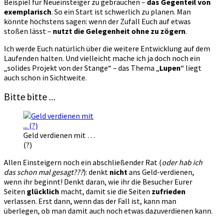
Beispiel für Neueinsteiger zu gebrauchen –
das Gegenteil von
exemplarisch
. So ein Start ist schwerlich zu planen. Man
könnte höchstens sagen: wenn der Zufall Euch auf etwas
stoßen lässt –
nutzt die Gelegenheit ohne zu zögern
.
Ich werde Euch natürlich über die weitere Entwicklung auf dem
Laufenden halten. Und vielleicht mache ich ja doch noch ein
„solides Projekt von der Stange“ – das Thema „
Lupen
“ liegt
auch schon in Sichtweite.
Bitte bitte …
Geld verdienen mit …
(?)
Allen Einsteigern noch ein abschließender Rat (
oder hab ich
das schon mal gesagt???
): denkt
nicht
ans Geld-verdienen,
wenn ihr beginnt! Denkt daran, wie ihr die Besucher Eurer
Seiten
glücklich
macht, damit sie die Seiten
zufrieden
verlassen. Erst dann, wenn das der Fall ist, kann man
überlegen, ob man damit auch noch etwas dazuverdienen kann.