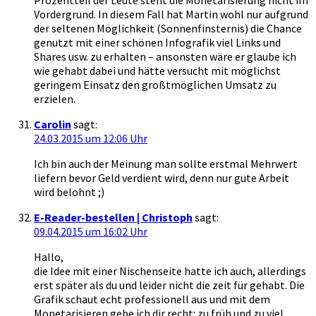
Vordergrund. In diesem Fall hat Martin wohl nur aufgrund
der seltenen Möglichkeit (Sonnenfinsternis) die Chance
genutzt mit einer schönen Infografik viel Links und
Shares usw. zu erhalten – ansonsten wäre er glaube ich
wie gehabt dabei und hätte versucht mit möglichst
geringem Einsatz den großtmöglichen Umsatz zu
erzielen.
Carolin
sagt:
24.03.2015 um 12:06 Uhr
Ich bin auch der Meinung man sollte erstmal Mehrwert
liefern bevor Geld verdient wird, denn nur gute Arbeit
wird belohnt ;)
E-Reader-bestellen | Christoph
sagt:
09.04.2015 um 16:02 Uhr
Hallo,
die Idee mit einer Nischenseite hatte ich auch, allerdings
erst später als du und leider nicht die zeit für gehabt. Die
Grafik schaut echt professionell aus und mit dem
Monetarisieren gebe ich dir recht: zu früh und zu viel