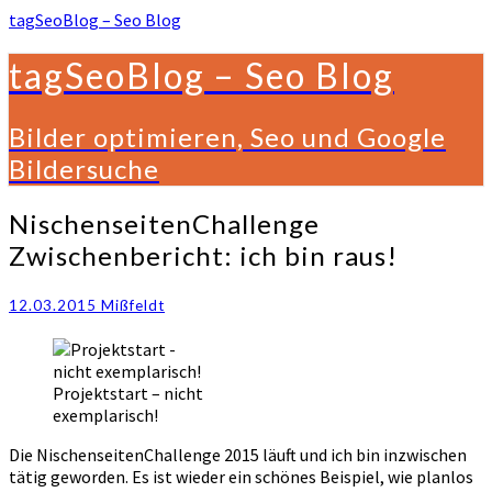
tagSeoBlog – Seo Blog
tagSeoBlog – Seo Blog
Bilder optimieren, Seo und Google
Bildersuche
NischenseitenChallenge
NischenseitenChallenge
Zwischenbericht:
Zwischenbericht: ich bin raus!
ich
bin
raus!
12.03.2015
Mißfeldt
Projektstart – nicht
exemplarisch!
Die NischenseitenChallenge 2015 läuft und ich bin inzwischen
tätig geworden. Es ist wieder ein schönes Beispiel, wie planlos