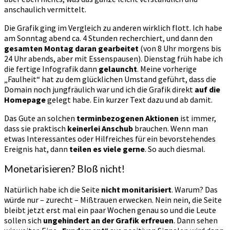
anschaulich vermittelt.
Die Grafik ging im Vergleich zu anderen wirklich flott. Ich habe
am Sonntag abend ca. 4 Stunden recherchiert, und dann den
gesamten Montag daran gearbeitet
(von 8 Uhr morgens bis
24 Uhr abends, aber mit Essenspausen). Dienstag früh habe ich
die fertige Infografik dann
gelauncht
. Meine vorherige
„Faulheit“ hat zu dem glücklichen Umstand geführt, dass die
Domain noch jungfräulich war und ich die Grafik direkt
auf die
Homepage
gelegt habe. Ein kurzer Text dazu und ab damit.
Das Gute an solchen
terminbezogenen Aktionen
ist immer,
dass sie praktisch
keinerlei Anschub
brauchen. Wenn man
etwas Interessantes oder Hilfreiches für ein bevorstehendes
Ereignis hat, dann
teilen es viele gerne
. So auch diesmal.
Monetarisieren? Bloß nicht!
Natürlich habe ich die Seite
nicht monitarisiert
. Warum? Das
würde nur – zurecht – Mißtrauen erwecken. Nein nein, die Seite
bleibt jetzt erst mal ein paar Wochen genau so und die Leute
sollen sich
ungehindert an der Grafik erfreuen
. Dann sehen