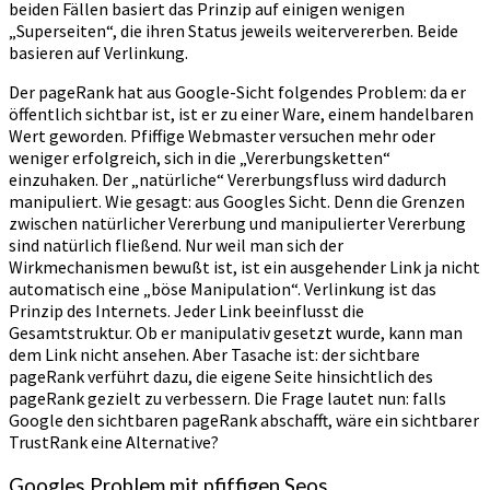
beiden Fällen basiert das Prinzip auf einigen wenigen
„Superseiten“, die ihren Status jeweils weitervererben. Beide
basieren auf Verlinkung.
Der pageRank hat aus Google-Sicht folgendes Problem: da er
öffentlich sichtbar ist, ist er zu einer Ware, einem handelbaren
Wert geworden. Pfiffige Webmaster versuchen mehr oder
weniger erfolgreich, sich in die „Vererbungsketten“
einzuhaken. Der „natürliche“ Vererbungsfluss wird dadurch
manipuliert. Wie gesagt: aus Googles Sicht. Denn die Grenzen
zwischen natürlicher Vererbung und manipulierter Vererbung
sind natürlich fließend. Nur weil man sich der
Wirkmechanismen bewußt ist, ist ein ausgehender Link ja nicht
automatisch eine „böse Manipulation“. Verlinkung ist das
Prinzip des Internets. Jeder Link beeinflusst die
Gesamtstruktur. Ob er manipulativ gesetzt wurde, kann man
dem Link nicht ansehen. Aber Tasache ist: der sichtbare
pageRank verführt dazu, die eigene Seite hinsichtlich des
pageRank gezielt zu verbessern. Die Frage lautet nun: falls
Google den sichtbaren pageRank abschafft, wäre ein sichtbarer
TrustRank eine Alternative?
Googles Problem mit pfiffigen Seos