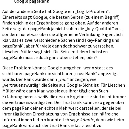
Google pageRank
Auf der anderen Seite hat Google ein „Logik-Problem“:
Einerseits sagt Google, die besten Seiten (zu einem Begriff)
finden sich in der Ergebnisseite ganz oben, Auf der anderen
Seite sagt der pageRank ja nichts über die „key-Qualität“ aus,
sondern nur etwas über die allgemeine Verlinkung. Eigentlich
klar, das es zwei verschiedene Sachen sind (key-Ranking und
pageRank), aber für viele dann doch schwer zu verstehen.
Lieschen Müller sagt sich: Die Seite mit dem höchsten
pageRank müsste doch ganz oben stehen, oder?
Diese Problem könnte Google umgehen, wenn statt des
sichtbaren pageRank ein sichtbarer „trustRank“ angezeigt
würde. Der Rank würde dann „
nur
“ anzeigen, wie
„vertrauenswürdig“ die Seite aus Google-Sicht ist. Für Lieschen
Müller wäre dann klar, was sie aus ihrer täglichen Such-
Erfahrung bereits weiß: die ersten Ergebnisse sind nicht immer
die vertrauenswürdigsten. Der Trustrank könnte so gegenüber
dem pageRank einen echten Mehrwert darstellen, der sie bei
ihrer täglichen Einschätzung von Ergebnisseiten hilfreiche
Informationen liefern könnte. Ich sage
könnte
, denn wie beim
pageRank wird auch der trustRank relativ leicht zu