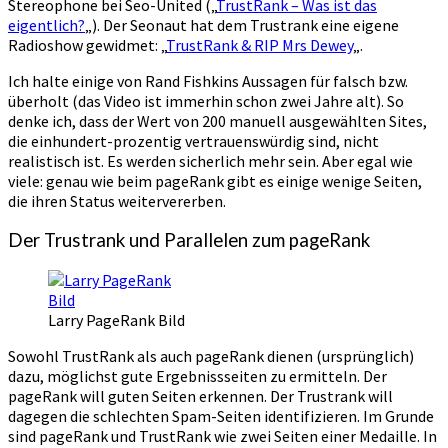
Stereophone bei Seo-United („
TrustRank – Was ist das
eigentlich?
„). Der Seonaut hat dem Trustrank eine eigene
Radioshow gewidmet: „
TrustRank & RIP Mrs Dewey
„.
Ich halte einige von Rand Fishkins Aussagen für falsch bzw.
überholt (das Video ist immerhin schon zwei Jahre alt). So
denke ich, dass der Wert von 200 manuell ausgewählten Sites,
die einhundert-prozentig vertrauenswürdig sind, nicht
realistisch ist. Es werden sicherlich mehr sein. Aber egal wie
viele: genau wie beim pageRank gibt es einige wenige Seiten,
die ihren Status weitervererben.
Der Trustrank und Parallelen zum pageRank
Larry PageRank Bild
Sowohl TrustRank als auch pageRank dienen (ursprünglich)
dazu, möglichst gute Ergebnissseiten zu ermitteln. Der
pageRank will guten Seiten erkennen. Der Trustrank will
dagegen die schlechten Spam-Seiten identifizieren. Im Grunde
sind pageRank und TrustRank wie zwei Seiten einer Medaille. In