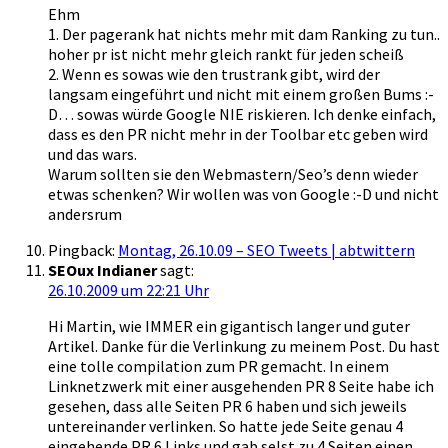
Ehm
1. Der pagerank hat nichts mehr mit dam Ranking zu tun..
hoher pr ist nicht mehr gleich rankt für jeden scheiß
2. Wenn es sowas wie den trustrank gibt, wird der
langsam eingeführt und nicht mit einem großen Bums :-
D… sowas würde Google NIE riskieren. Ich denke einfach,
dass es den PR nicht mehr in der Toolbar etc geben wird
und das wars.
Warum sollten sie den Webmastern/Seo’s denn wieder
etwas schenken? Wir wollen was von Google :-D und nicht
andersrum
Pingback:
Montag, 26.10.09 – SEO Tweets | abtwittern
SEOux Indianer
sagt:
26.10.2009 um 22:21 Uhr
Hi Martin, wie IMMER ein gigantisch langer und guter
Artikel. Danke für die Verlinkung zu meinem Post. Du hast
eine tolle compilation zum PR gemacht. In einem
Linknetzwerk mit einer ausgehenden PR 8 Seite habe ich
gesehen, dass alle Seiten PR 6 haben und sich jeweils
untereinander verlinken. So hatte jede Seite genau 4
eingehende PR 6 Links und gab selst zu 4 Seiten einen