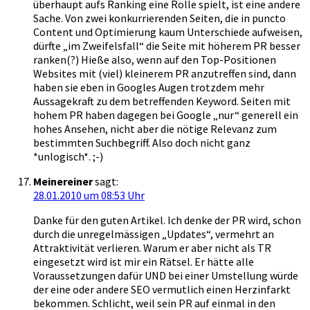
überhaupt aufs Ranking eine Rolle spielt, ist eine andere
Sache. Von zwei konkurrierenden Seiten, die in puncto
Content und Optimierung kaum Unterschiede aufweisen,
dürfte „im Zweifelsfall“ die Seite mit höherem PR besser
ranken(?) Hieße also, wenn auf den Top-Positionen
Websites mit (viel) kleinerem PR anzutreffen sind, dann
haben sie eben in Googles Augen trotzdem mehr
Aussagekraft zu dem betreffenden Keyword. Seiten mit
hohem PR haben dagegen bei Google „nur“ generell ein
hohes Ansehen, nicht aber die nötige Relevanz zum
bestimmten Suchbegriff. Also doch nicht ganz
*unlogisch*. ;-)
Meinereiner
sagt:
28.01.2010 um 08:53 Uhr
Danke für den guten Artikel. Ich denke der PR wird, schon
durch die unregelmässigen „Updates“, vermehrt an
Attraktivität verlieren. Warum er aber nicht als TR
eingesetzt wird ist mir ein Rätsel. Er hätte alle
Voraussetzungen dafür UND bei einer Umstellung würde
der eine oder andere SEO vermutlich einen Herzinfarkt
bekommen. Schlicht, weil sein PR auf einmal in den