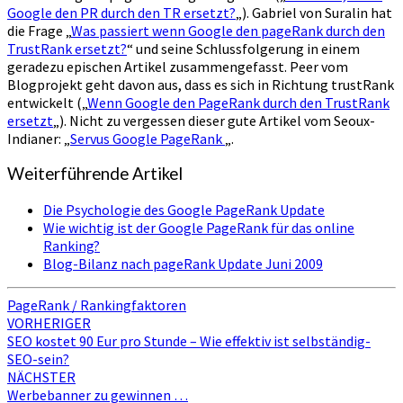
Google den PR durch den TR ersetzt?
„). Gabriel von Suralin hat
die Frage „
Was passiert wenn Google den pageRank durch den
TrustRank ersetzt?
“ und seine Schlussfolgerung in einem
geradezu epischen Artikel zusammengefasst. Peer vom
Blogprojekt geht davon aus, dass es sich in Richtung trustRank
entwickelt („
Wenn Google den PageRank durch den TrustRank
ersetzt
„). Nicht zu vergessen dieser gute Artikel vom Seoux-
Indianer: „
Servus Google PageRank
„.
Weiterführende Artikel
Die Psychologie des Google PageRank Update
Wie wichtig ist der Google PageRank für das online
Ranking?
Blog-Bilanz nach pageRank Update Juni 2009
PageRank / Rankingfaktoren
Beitragsnavigation
VORHERIGER
SEO kostet 90 Eur pro Stunde – Wie effektiv ist selbständig-
SEO-sein?
NÄCHSTER
Werbebanner zu gewinnen …