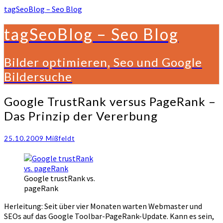
tagSeoBlog – Seo Blog
tagSeoBlog – Seo Blog
Bilder optimieren, Seo und Google
Bildersuche
Google
Google TrustRank versus PageRank –
TrustRank
Das Prinzip der Vererbung
versus
PageRank
–
25.10.2009
Mißfeldt
Das
Prinzip
der
Google trustRank vs.
Vererbung
pageRank
Herleitung: Seit über vier Monaten warten Webmaster und
SEOs auf das Google Toolbar-PageRank-Update. Kann es sein,