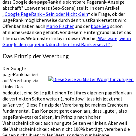
dass Google
den pageRank
die sichtbare Pagerank-Anzeige
abschafft? Loewenherz (Seo-Scene) stellt in dem Artikel
„
Google PageRank – Sein oder Nicht-Sein
“ die Frage, ob der
pageRank möglicherweise durch den trustRank ersetzt wird.
Offenbar haben auch
Mario Fischer
und der
böse Seo
schon
ähnliche Gedanken gehabt. Vor diesem Hintergrund lautet das
Thema des Webmasterfriday in dieser Woche „
Was wäre, wenn
Google den pageRank durch den TrustRank ersetzt?
„.
Das Prinzip der Vererbung
Der Google
pageRank basiert
auf Vererbung via
Links. Das
bedeutet, eine Seite gibt einen Teil ihres eigenen pageRank an
die verlinkten Seiten weiter („nofollow“ lass ich jetzt mal
außen vor). Diese Prinzip der Vererbung ist meines Erachtens
fundamental. Das Konzept geht davon aus, dass „gute“, also
pageRank-starke Seiten, im Prinzip nach hoher
Wahrscheinlichkeit auch nur gute Seiten verlinken. Aber weil
die Wahrscheinlichkeit eben nicht 100% beträgt, vererben die
Seiten nicht ihren vollen Wert, sondern nur beinahe.