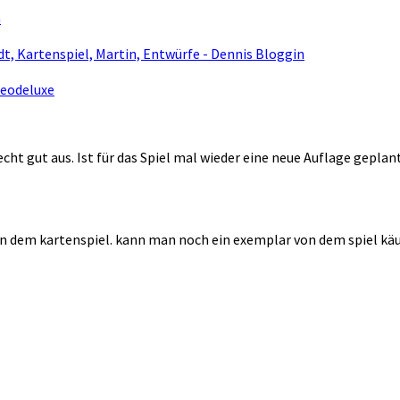
m
dt, Kartenspiel, Martin, Entwürfe - Dennis Bloggin
Seodeluxe
echt gut aus. Ist für das Spiel mal wieder eine neue Auflage geplan
von dem kartenspiel. kann man noch ein exemplar von dem spiel kä