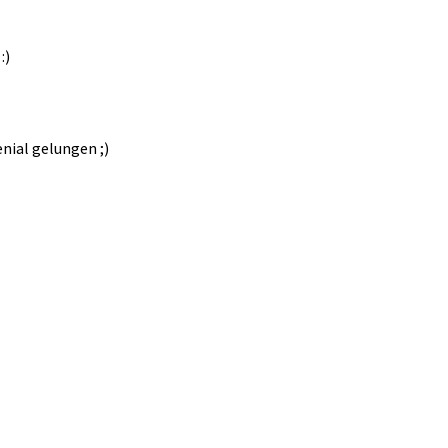
:)
nial gelungen ;)