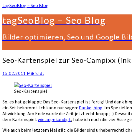
tagSeoBlog – Seo Blog
tagSeoBlog – Seo Blog
Bilder optimieren, Seo und Google Bi
Seo-
Seo-Kartenspiel zur Seo-Campixx (inkl
Kartenspiel
zur
15.02.2011
Mißfeldt
Seo-
Campixx
(inkl
Seo-Kartenspiel
Assen
und
So, es hat geklappt: Das Seo-Kartenspiel ist fertig! Und dank b
???)
ein Set bekommt. Ich kann nur sagen:
Danke, bing
. Im Spezielle
Abwicklung. Am Ende wurde die Zeit jetzt echt knapp ;-) Desweit
dem Kartenspiel:
wie angekündigt
, habe ich noch die vier Asse 
Wie auch beim letztem Mal gilt: die Bilder sind urheberrechtlich 