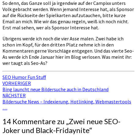
So denn, das Ganze soll ja irgendwie auf der Campixx unters
Volk gebracht werden. Wenn jemand Interesse hat, als Sponsor
auf die Rückseite der Spielkarten aufzutauchen, bitte kurze
Email an mich. Wie wir das genau regeln, weiß ich noch nicht.
Erst mal sehen, wer als Sponsor Interesse hat.
Übrigens werde ich noch die vier Asse malen. Zwei habe ich
schon im Kopf, für den dritten Platz nehme ich in den
Kommentaren gerne Vorschläge entgegen. Und das vierte Seo-
As werde ich Ende Januar hier im Blog verlosen. Was meint ihr:
wer taugt als Seo-As?
SEO Humor Fun Stuff
Beitragsnavigation
VORHERIGER
Bing launcht neue Bildersuche auch in Deutschland
NÄCHSTER
Bildersuche News – Indexierung, Hotlinking, Webmastertools
…
14 Kommentare zu „
Zwei neue SEO-
Joker und Black-Fridaynite
“