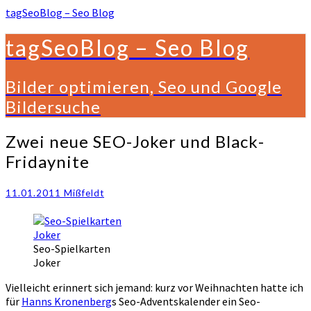
tagSeoBlog – Seo Blog
tagSeoBlog – Seo Blog
Bilder optimieren, Seo und Google
Bildersuche
Zwei
Zwei neue SEO-Joker und Black-
neue
Fridaynite
SEO-
Joker
und
11.01.2011
Mißfeldt
Black-
Fridaynite
Seo-Spielkarten
Joker
Vielleicht erinnert sich jemand: kurz vor Weihnachten hatte ich
für
Hanns Kronenberg
s Seo-Adventskalender ein Seo-