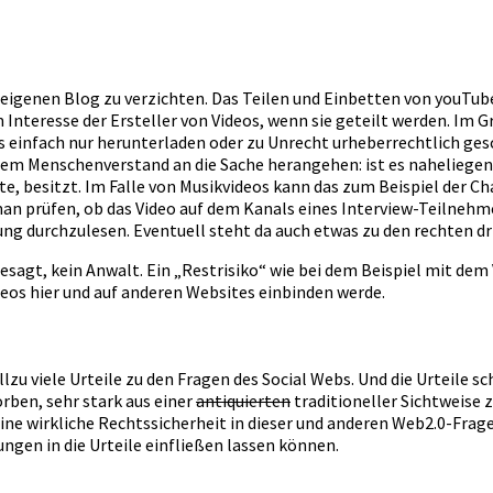
im eigenen Blog zu verzichten. Das Teilen und Einbetten von youTu
 im Interesse der Ersteller von Videos, wenn sie geteilt werden. I
ideos einfach nur herunterladen oder zu Unrecht urheberrechtlich
em Menschenverstand an die Sache herangehen: ist es naheliegend,
te, besitzt. Im Falle von Musikvideos kann das zum Beispiel der Ch
an prüfen, ob das Video auf dem Kanals eines Interview-Teilnehme
bung durchzulesen. Eventuell steht da auch etwas zu den rechten dri
sagt, kein Anwalt. Ein „Restrisiko“ wie bei dem Beispiel mit de
deos hier und auf anderen Websites einbinden werde.
llzu viele Urteile zu den Fragen des Social Webs. Und die Urteile
rben, sehr stark aus einer
antiquierten
traditioneller Sichtweise 
keine wirkliche Rechtssicherheit in dieser und anderen Web2.0-Frage
ngen in die Urteile einfließen lassen können.