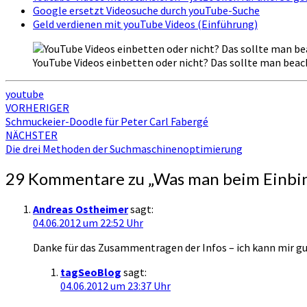
Google ersetzt Videosuche durch youTube-Suche
Geld verdienen mit youTube Videos (Einführung)
YouTube Videos einbetten oder nicht? Das sollte man beach
youtube
Beitragsnavigation
VORHERIGER
Schmuckeier-Doodle für Peter Carl Fabergé
NÄCHSTER
Die drei Methoden der Suchmaschinenoptimierung
29 Kommentare zu „
Was man beim Einbin
Andreas Ostheimer
sagt:
04.06.2012 um 22:52 Uhr
Danke für das Zusammentragen der Infos – ich kann mir gu
tagSeoBlog
sagt:
04.06.2012 um 23:37 Uhr