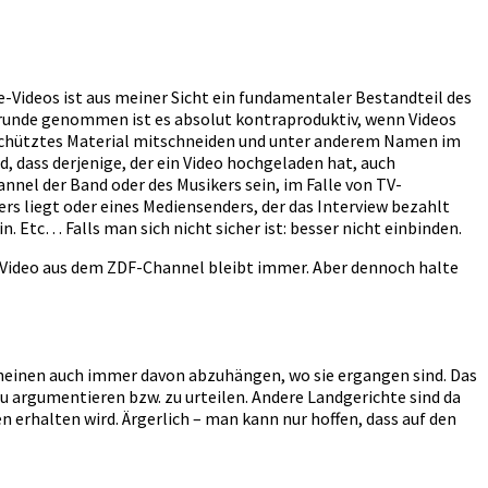
be-Videos ist aus meiner Sicht ein fundamentaler Bestandteil des
m Grunde genommen ist es absolut kontraproduktiv, wenn Videos
 geschütztes Material mitschneiden und unter anderem Namen im
 dass derjenige, der ein Video hochgeladen hat, auch
annel der Band oder des Musikers sein, im Falle von TV-
rs liegt oder eines Mediensenders, der das Interview bezahlt
n. Etc… Falls man sich nicht sicher ist: besser nicht einbinden.
m Video aus dem ZDF-Channel bleibt immer. Aber dennoch halte
 scheinen auch immer davon abzuhängen, wo sie ergangen sind. Das
zu argumentieren bzw. zu urteilen. Andere Landgerichte sind da
n erhalten wird. Ärgerlich – man kann nur hoffen, dass auf den