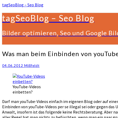
tagSeoBlog – Seo Blog
tagSeoBlog – Seo Blog
Bilder optimieren, Seo und Google Bi
Was
Was man beim Einbinden von youTube
man
beim
04.06.2012
Mißfeldt
Einbinden
von
youTube-
Videos
YouTube-Videos
beachten
einbetten?
sollte
Darf man youTube-Videos einfach im eigenen Blog oder auf einen
Einbinden von youTube-Videos per se illegal sei oder gegen das Ur
Anwalt, insofern ist das folgende keine Rechtsberatung. Aber na
aller Regel hat man nichts zu befürchten, wenn man ein paar gr