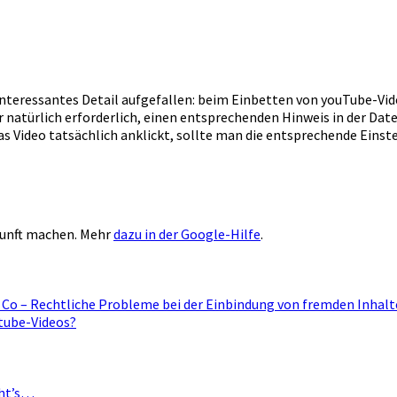
n interessantes Detail aufgefallen: beim Einbetten von youTube-Vi
r natürlich erforderlich, einen entsprechenden Hinweis in der D
 Video tatsächlich anklickt, sollte man die entsprechende Einstel
ukunft machen. Mehr
dazu in der Google-Hilfe
.
Co – Rechtliche Probleme bei der Einbindung von fremden Inhal
tube-Videos?
eht’s…