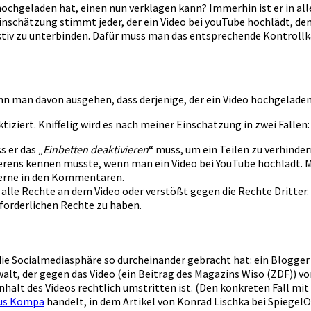
hochgeladen hat, einen nun verklagen kann? Immerhin ist er in alle
nschätzung stimmt jeder, der ein Video bei youTube hochlädt, dem 
 aktiv zu unterbinden. Dafür muss man das entsprechende Kontrollk
 kann man davon ausgehen, dass derjenige, der ein Video hochgelad
ktiziert. Kniffelig wird es nach meiner Einschätzung in zwei Fällen:
s er das „
Einbetten deaktivieren
“ muss, um ein Teilen zu verhinder
rens kennen müsste, wenn man ein Video bei YouTube hochlädt. Mir 
gerne in den Kommentaren.
 alle Rechte an dem Video oder verstößt gegen die Rechte Dritter.
rforderlichen Rechte zu haben.
ie Socialmediasphäre so durcheinander gebracht hat: ein Blogger 
walt, der gegen das Video (ein Beitrag des Magazins Wiso (ZDF)
Inhalt des Videos rechtlich umstritten ist. (Den konkreten Fall mit
us Kompa
handelt, in dem Artikel von Konrad Lischka bei SpiegelO