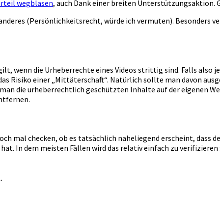
rteil wegblasen
, auch Dank einer breiten Unterstützungsaktion. G
 anderes (Persönlichkeitsrecht, würde ich vermuten). Besonders ve
ilt, wenn die Urheberrechte eines Videos strittig sind. Falls also
das Risiko einer „Mittäterschaft“. Natürlich sollte man davon ausg
eil man die urheberrechtlich geschützten Inhalte auf der eigenen
ntfernen.
ch mal checken, ob es tatsächlich naheliegend erscheint, dass der
 hat. In dem meisten Fällen wird das relativ einfach zu verifizie
…