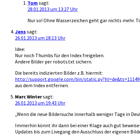
Tom
sagt:
28.01.2013 um 13:27 Uhr
Nur so! Ohne Wasserzeichen geht gar nichts mehr. 
Jens
sagt:
26.01.2013 um 18:13 Uhr
Idee:
Nur noch Thumbs für den Index freigeben.
Andere Bilder per robots.txt sichern.
Die bereits indizierten Bilder z.B. hiermit:
http://support.google.com/bin/static.py?hl=de&ts=1114
aus dem Index entfernen.
Marc Winter
sagt:
26.01.2013 um 19:43 Uhr
„Wenn die neue Bildersuche innerhalb weniger Tage in Deut
Immerhin könnt ihr dann bei einer Klage auch gut beweise
Updates bis zum Livegang den Ausschluss der eigenen Bilde