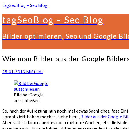
tagSeoBlog – Seo Blog
tagSeoBlog – Seo Blog
Bilder optimieren, Seo und Google Bi
Wie
Wie man Bilder aus der Google Bilder
man
Bilder
25.01.2013
Mißfeldt
aus
der
Google
Bildersuche
Bild bei Google
ausschließt
ausschließen
So, nach der Aufregung nun noch mal etwas Sachliches, fast Einf
kompliziert haben möchte, siehe hier: „
Bilder aus der Google Bi
Aber: selbst dann dauert es noch mehrere Wochen, ehe die Bilder 
erkennen gibt. Für die Bilder gibt es einen speziellen Crawler, 