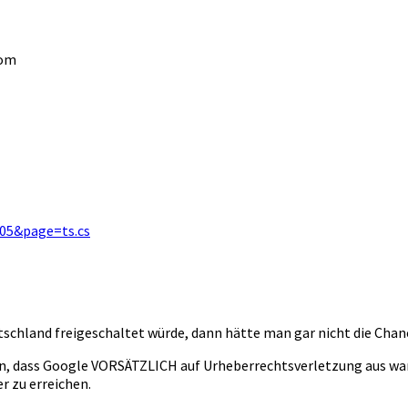
Tom
905&page=ts.cs
schland freigeschaltet würde, dann hätte man gar nicht die Chanc
n, dass Google VORSÄTZLICH auf Urheberrechtsverletzung aus war,
r zu erreichen.