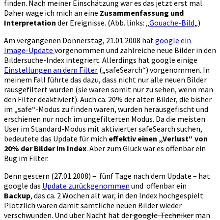
finden. Nach meiner Einschätzung war es das jetzt erst mal.
Daher wage ich mich an eine
Zusammenfassung und
Interpretation
der Ereignisse. (Abb. links: „
Gouache-Bild
„)
Am vergangenen Donnerstag, 21.01.2008 hat
google ein
Image-Update
vorgenommen und zahlreiche neue Bilder in den
Bildersuche-Index integriert. Allerdings hat google einige
Einstellungen an dem Filter
(„safeSearch“) vorgenommen. In
meinem Fall führte das dazu, dass nicht nur alle neuen Bilder
rausgefiltert wurden (sie waren somit nur zu sehen, wenn man
den Filter deaktiviert). Auch ca. 20% der alten Bilder, die bisher
im „safe“-Modus zu finden waren, wurden herausgefischt und
erschienen nur noch im ungefilterten Modus. Da die meisten
User im Standard-Modus mit aktivierter safeSearch suchen,
bedeutete das Update für mich
effektiv einen „Verlust“ von
20% der Bilder im Index
. Aber zum Glück war es offenbar ein
Bug im Filter.
Denn gestern (27.01.2008) – fünf Tage nach dem Update – hat
google das
Update zurückgenommen
und offenbar ein
Backup
, das ca. 2 Wochen alt war, in den Index hochgespielt.
Plötzlich waren damit sämtliche neuen Bilder wieder
verschwunden. Und über Nacht hat der
google-Techniker
man