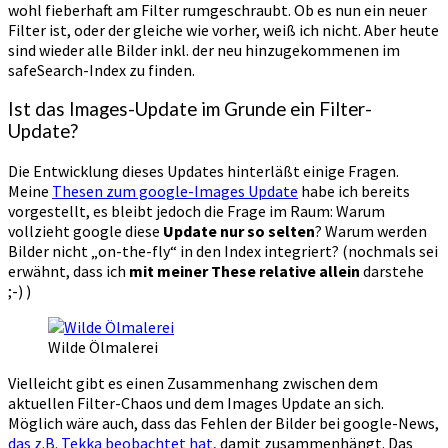
wohl fieberhaft am Filter rumgeschraubt. Ob es nun ein neuer
Filter ist, oder der gleiche wie vorher, weiß ich nicht. Aber heute
sind wieder alle Bilder inkl. der neu hinzugekommenen im
safeSearch-Index zu finden.
Ist das Images-Update im Grunde ein Filter-
Update?
Die Entwicklung dieses Updates hinterläßt einige Fragen.
Meine
Thesen zum google-Images Update
habe ich bereits
vorgestellt, es bleibt jedoch die Frage im Raum: Warum
vollzieht google diese
Update nur so selten
? Warum werden
Bilder nicht „on-the-fly“ in den Index integriert? (nochmals sei
erwähnt, dass ich
mit meiner These relative allein
darstehe
;-) )
Wilde Ölmalerei
Vielleicht gibt es einen Zusammenhang zwischen dem
aktuellen Filter-Chaos und dem Images Update an sich.
Möglich wäre auch, dass das Fehlen der Bilder bei google-News,
das z.B. Tekka beobachtet hat
, damit zusammenhängt. Das