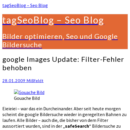
tagSeoBlog – Seo Blog
tagSeoBlog – Seo Blog
Bilder optimieren, Seo und Google
Bildersuche
google
google Images Update: Filter-Fehler
Images
behoben
Update:
Filter-
Fehler
28.01.2009
Mißfeldt
behoben
Gouache Bild
Eieieiei – war das ein Durcheinander. Aber seit heute morgen
scheint die google Bildersuche wieder in geregelten Bahnen zu
laufen. Alle Bilder – auch die, die bisher von dem Filter
aussortiert wurden, sind in der „
safeSearch
“ Bildersuche zu