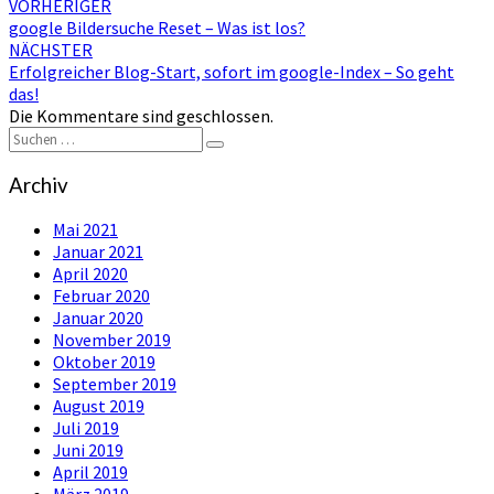
Beitragsnavigation
VORHERIGER
google Bildersuche Reset – Was ist los?
NÄCHSTER
Erfolgreicher Blog-Start, sofort im google-Index – So geht
das!
Die Kommentare sind geschlossen.
Suchen
Suchen
nach:
Archiv
Mai 2021
Januar 2021
April 2020
Februar 2020
Januar 2020
November 2019
Oktober 2019
September 2019
August 2019
Juli 2019
Juni 2019
April 2019
März 2019