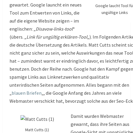
gewartet. Google launcht ein neues
Google laucht Tool fü
Tool zum Entwerten von Links, die
ungültige Links
auf die eigene Website zeigen – im
englischen: „
Disavow-links-tool
“
(übers. „
Link für ungültig erklären-Tool
„). Im Folgenden Artik
die deutsche Übersetzung des Artikels. Matt Cutts scheint si
nicht ganz sicher zu sein, welche Auswirkungen das neue Too
hat – zumindest warnt er eindringlich davor, es leichtfertig z
benutzen. Doch der Reihe nach. Google hat den Kampf gege
spamige Links aus Linknetzwerken und qualitativ
unterirdischen Seiten aufgenommen. Alles begann mit den
„
blauen Briefen
„, die Google Anfang des Jahres an viele
Webmaster verschickt hat, bevorzugt solche aus der Seo-Eck
Damit wurden Webmaster
gewarnt, dass ihre Seiten aus
Matt Cutts (1)
Google-Sicht mit unnatürlich