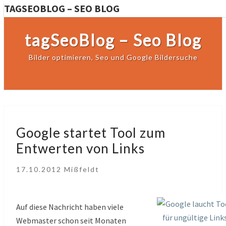
TAGSEOBLOG – SEO BLOG
tagSeoBlog – Seo Blog
Bilder optimieren, Seo und Google Bildersuche
Google
Google startet Tool zum
startet
Entwerten von Links
Tool
zum
17.10.2012
Mißfeldt
Entwerten
von
Links
Auf diese Nachricht haben viele
Webmaster schon seit Monaten