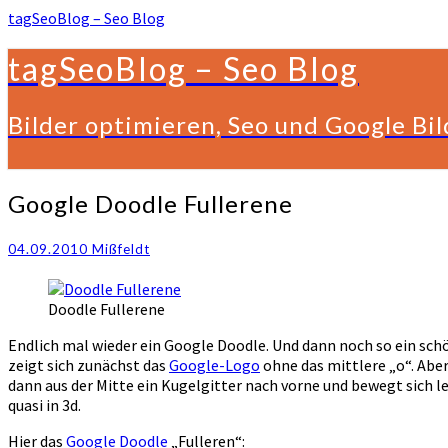
tagSeoBlog – Seo Blog
tagSeoBlog – Seo Blog
Bilder optimieren, Seo und Google Bi
Google
Google Doodle Fullerene
Doodle
Fullerene
04.09.2010
Mißfeldt
Doodle Fullerene
Endlich mal wieder ein Google Doodle. Und dann noch so ein sc
zeigt sich zunächst das
Google-Logo
ohne das mittlere „o“. Aber
dann aus der Mitte ein Kugelgitter nach vorne und bewegt sich le
quasi in 3d.
Hier das
Google Doodle
„Fulleren“: