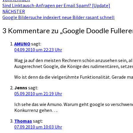
Beitragsnavigation
Sind Linktausch-Anfragen per Email Spam!? [Update]
NÄCHSTER
Google Bildersuche indexiert neue Bilder rasant schnell
3 Kommentare zu „
Google Doodle Fuller
AMUNO
sagt:
04.09.2010 um 22:23 Uhr
Mag ja auf den meisten Rechnern schön anzusehen sein, a
Ausgerechnet Google, die Könige des rudimentären, setze
Wo ist denn da die vielgerühmte Funktionalität. Gerade 
Jenns
sagt:
05.09.2010 um 21:19 Uhr
Ich sehe das wie Amuno. Warum geht google so verschwende
Konkurrenz gehen….
Thomas
sagt:
07.09.2010 um 10:03 Uhr