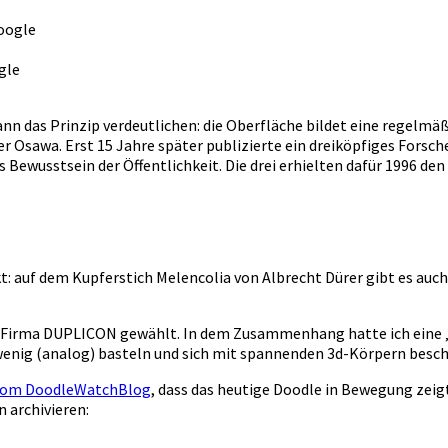
gle
ann das Prinzip verdeutlichen: die Oberfläche bildet eine regelmä
 Osawa. Erst 15 Jahre später publizierte ein dreiköpfiges Forsc
ns Bewusstsein der Öffentlichkeit. Die drei erhielten dafür 1996 d
: auf dem Kupferstich Melencolia von Albrecht Dürer gibt es auch
ine Firma DUPLICON gewählt. In dem Zusammenhang hatte ich eine 
wenig (analog) basteln und sich mit spannenden 3d-Körpern besch
vom DoodleWatchBlog
, dass das heutige Doodle in Bewegung zeigt
 archivieren: