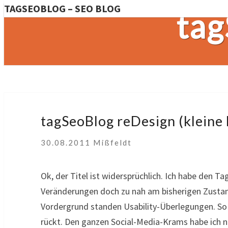
TAGSEOBLOG – SEO BLOG
tag
tagSeoBlog
tagSeoBlog reDesign (kleine
reDesign
(kleine
30.08.2011
Mißfeldt
Modifikationen)
Ok, der Titel ist widersprüchlich. Ich habe den Ta
Veränderungen doch zu nah am bisherigen Zustand. 
Vordergrund standen Usability-Überlegungen. So h
rückt. Den ganzen Social-Media-Krams habe ich nun