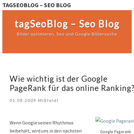
TAGSEOBLOG – SEO BLOG
tagSeoBlog – Seo Blog
Bilder optimieren, Seo und Google Bildersuche
Wie
Wie wichtig ist der Google
wichtig
PageRank für das online Ranking
ist
der
01.08.2009
Mißfeldt
Google
PageRank
für
Wenn Google seinen Rhythmus
das
beibehält, wird uns in den nächsten
Google Pagerank