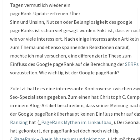
online
Tagen vermutlich wieder ein
Ranking?
pageRank-Update erfreuen. Über
Sinn und Unsinn, Nutzen oder Belanglosigkeit des google
pageRanks ist schon viel gesagt worden. Fakt ist, dass er nac
wie vor viele interessiert. Nach einige interessanten Artikeln
zum Thema und ebenso spannenden Reaktionen darauf,
möchte ich mal versuchen, eine differenzierte These zum
Einfluss des Google pageRank auf die Berechnung der
SERPs
vorzustellen. Wie wichtig ist der Google pageRank?
Zuletzt hatte es eine interessante Kontroverse zwischen zw
Seo-Spezialisten gegeben. Zum einen hat Christoph C. Cemp
in einem Blog-Artikel beschreiben, dass seiner Meinung nach
der Google pageRank überhaupt keinen Einfluss mehr auf da
Ranking
hat („
PageRank Mythen im Linkaufbau
„). Der Seona
hat gekontert, der pageRank sei doch noch wichtig
(„
PageRank – (k)ein Mysterium und nicht tot
„). Ich möchte d