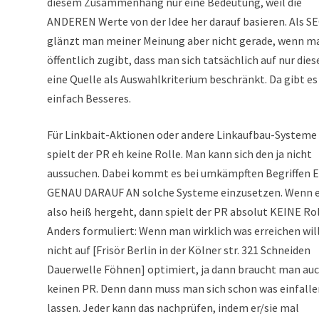
diesem Zusammenhang nur eine Bedeutung, weil die
ANDEREN Werte von der Idee her darauf basieren. Als S
glänzt man meiner Meinung aber nicht gerade, wenn m
öffentlich zugibt, dass man sich tatsächlich auf nur dies
eine Quelle als Auswahlkriterium beschränkt. Da gibt es
einfach Besseres.
Für Linkbait-Aktionen oder andere Linkaufbau-Systeme
spielt der PR eh keine Rolle. Man kann sich den ja nicht
aussuchen. Dabei kommt es bei umkämpften Begriffen
GENAU DARAUF AN solche Systeme einzusetzen. Wenn 
also heiß hergeht, dann spielt der PR absolut KEINE Rol
Anders formuliert: Wenn man wirklich was erreichen wil
nicht auf [Frisör Berlin in der Kölner str. 321 Schneiden
Dauerwelle Föhnen] optimiert, ja dann braucht man au
keinen PR. Denn dann muss man sich schon was einfalle
lassen. Jeder kann das nachprüfen, indem er/sie mal