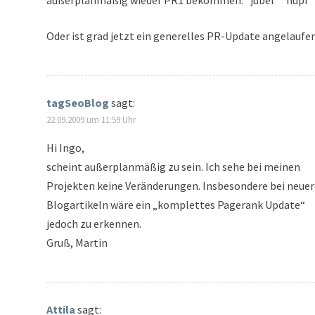
außerplanmäßig wieder PR1 bekommen. *jubel* *hüpf* 
Oder ist grad jetzt ein generelles PR-Update angelaufe
tagSeoBlog
sagt:
22.09.2009 um 11:59 Uhr
Hi Ingo,
scheint außerplanmäßig zu sein. Ich sehe bei meinen
Projekten keine Veränderungen. Insbesondere bei neue
Blogartikeln wäre ein „komplettes Pagerank Update“
jedoch zu erkennen.
Gruß, Martin
Attila
sagt: