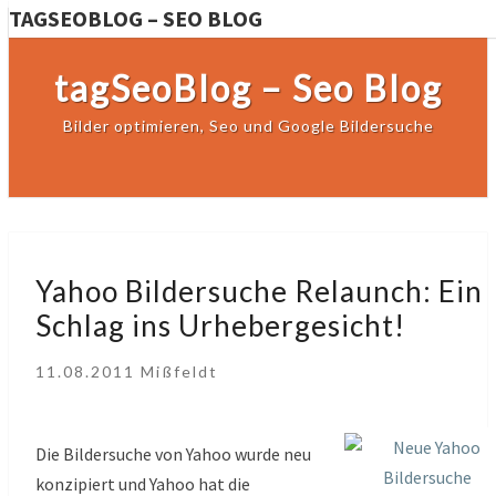
TAGSEOBLOG – SEO BLOG
tagSeoBlog – Seo Blog
Bilder optimieren, Seo und Google Bildersuche
Yahoo
Yahoo Bildersuche Relaunch: Ein
Bildersuche
Schlag ins Urhebergesicht!
Relaunch:
Ein
11.08.2011
Mißfeldt
Schlag
ins
Urhebergesicht!
Die Bildersuche von Yahoo wurde neu
konzipiert und Yahoo hat die