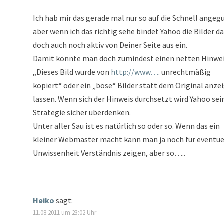
Ich hab mir das gerade mal nur so auf die Schnell angeg
aber wenn ich das richtig sehe bindet Yahoo die Bilder d
doch auch noch aktiv von Deiner Seite aus ein.
Damit könnte man doch zumindest einen netten Hinwe
„Dieses Bild wurde von
http://www…
. unrechtmäßig
kopiert“ oder ein „böse“ Bilder statt dem Original anze
lassen. Wenn sich der Hinweis durchsetzt wird Yahoo sei
Strategie sicher überdenken.
Unter aller Sau ist es natürlich so oder so. Wenn das ein
kleiner Webmaster macht kann man ja noch für eventue
Unwissenheit Verständnis zeigen, aber so…..
Heiko
sagt:
11.08.2011 um 23:02 Uhr