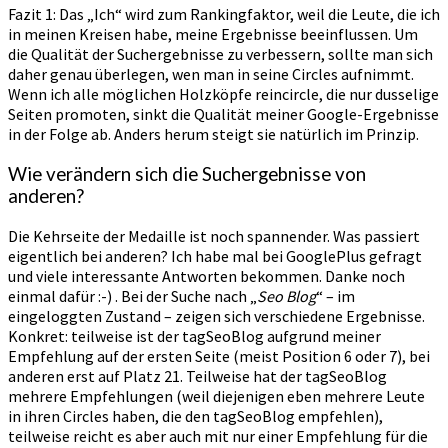
Fazit 1: Das „Ich“ wird zum Rankingfaktor, weil die Leute, die ich
in meinen Kreisen habe, meine Ergebnisse beeinflussen. Um
die Qualität der Suchergebnisse zu verbessern, sollte man sich
daher genau überlegen, wen man in seine Circles aufnimmt.
Wenn ich alle möglichen Holzköpfe reincircle, die nur dusselige
Seiten promoten, sinkt die Qualität meiner Google-Ergebnisse
in der Folge ab. Anders herum steigt sie natürlich im Prinzip.
Wie verändern sich die Suchergebnisse von
anderen?
Die Kehrseite der Medaille ist noch spannender. Was passiert
eigentlich bei anderen? Ich habe mal bei GooglePlus gefragt
und viele interessante Antworten bekommen. Danke noch
einmal dafür :-) . Bei der Suche nach „
Seo Blog
“ – im
eingeloggten Zustand – zeigen sich verschiedene Ergebnisse.
Konkret: teilweise ist der tagSeoBlog aufgrund meiner
Empfehlung auf der ersten Seite (meist Position 6 oder 7), bei
anderen erst auf Platz 21. Teilweise hat der tagSeoBlog
mehrere Empfehlungen (weil diejenigen eben mehrere Leute
in ihren Circles haben, die den tagSeoBlog empfehlen),
teilweise reicht es aber auch mit nur einer Empfehlung für die