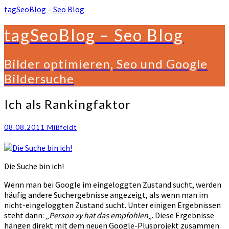
tagSeoBlog – Seo Blog
tagSeoBlog – Seo Blog
Bilder optimieren, Seo und Google
Bildersuche
Ich
Ich als Rankingfaktor
als
Rankingfaktor
08.08.2011
Mißfeldt
Die Suche bin ich!
Wenn man bei Google im eingeloggten Zustand sucht, werden
häufig andere Suchergebnisse angezeigt, als wenn man im
nicht-eingeloggten Zustand sucht. Unter einigen Ergebnissen
steht dann: „
Person xy hat das empfohlen
„. Diese Ergebnisse
hängen direkt mit dem neuen Google-Plusprojekt zusammen.