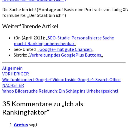
Die Suche bin ich! (Montage auf Basis eine Portraits von Ludig XIV
formulierte: „Der Staat bin ich!“)
Weiterführende Artikel
t3n (April 2011): „
SEO-Studie: Personalisierte Suche
macht Ranking unberechenbar
„
Seo-United: „
Google+ hat gute Chancen
„
Sistrix: „
Verbreitung des GooglePlus Buttons
„
Allgemein
Beitragsnavigation
VORHERIGER
Wie funktioniert Google? Video: Inside Google’s Search Office
NÄCHSTER
Yahoo Bildersuche Relaunch: Ein Schlag ins Urhebergesicht!
35 Kommentare zu „
Ich als
Rankingfaktor
“
Gretus
sagt: