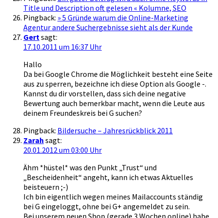
Title und Description oft gelesen « Kolumne, SEO
Pingback:
» 5 Gründe warum die Online-Marketing
Agentur andere Suchergebnisse sieht als der Kunde
Gert
sagt:
17.10.2011 um 16:37 Uhr
Hallo
Da bei Google Chrome die Möglichkeit besteht eine Seite
aus zu sperren, bezeichne ich diese Option als Google -.
Kannst du dir vorstellen, dass sich deine negative
Bewertung auch bemerkbar macht, wenn die Leute aus
deinem Freundeskreis bei G suchen?
Pingback:
Bildersuche – Jahresrückblick 2011
Zarah
sagt:
20.01.2012 um 03:00 Uhr
Ähm *hüstel* was den Punkt „Trust“ und
„Bescheidenheit“ angeht, kann ich etwas Aktuelles
beisteuern ;-)
Ich bin eigentlich wegen meines Mailaccounts ständig
bei G eingeloggt, ohne bei G+ angemeldet zu sein.
Bei unserem neuen Shop (gerade 3 Wochen online) habe