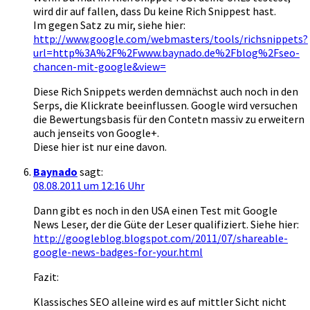
wird dir auf fallen, dass Du keine Rich Snippest hast.
Im gegen Satz zu mir, siehe hier:
http://www.google.com/webmasters/tools/richsnippets?
url=http%3A%2F%2Fwww.baynado.de%2Fblog%2Fseo-
chancen-mit-google&view=
Diese Rich Snippets werden demnächst auch noch in den
Serps, die Klickrate beeinflussen. Google wird versuchen
die Bewertungsbasis für den Contetn massiv zu erweitern
auch jenseits von Google+.
Diese hier ist nur eine davon.
Baynado
sagt:
08.08.2011 um 12:16 Uhr
Dann gibt es noch in den USA einen Test mit Google
News Leser, der die Güte der Leser qualifiziert. Siehe hier:
http://googleblog.blogspot.com/2011/07/shareable-
google-news-badges-for-your.html
Fazit:
Klassisches SEO alleine wird es auf mittler Sicht nicht