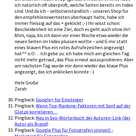
ich natürlich oft überprüft, welche Seiten bereits im Index
sind. Und da ich – selbstverständlich – unseren Shop für
den empfehlenswertesten überhaupt halte, habe ich
immer fleissig auf das + geklickt ;-) Ihr wisst schon:
Bescheidenheit ist eine Zier, doch es geht auch ohne ihr!
Ähm, naja, bis ich dann vor einer Woche etwa wieder die
neuen Seiten im Index plussen wollte – und G mir statt
eines blauen Plus ein rotes Aufrufezeichen angezeigt
hat^^ o.O… Ich gebe zu: ich habe mich am gleichen Tag
nicht mehr getraut, das Plus erneut auszuprobieren. Aber
am nächsten Tag wurde mir dann wieder das blaue Plus
angezeigt, das ich anklicken konnte :-)
Viele Grüße
Zarah
Pingback:
Google+ für Einsteiger
Pingback:
Wenn Top-Ranking-Faktoren mit Senf auf der
Glatze korrelieren…
Pingback:
Neu in Seo-Wörterbuch: der Autoren-Link (der
Autor als Brand)
Pingback:
Google Plus für Fotografen sinnvoll -