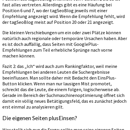
fast alles vertreten. Allerdings gibt es eine Häufung bei
Position 6 und 7, wo der tagSeoBlog jeweils mit einer
Empfehlung angezeigt wird. Wenn die Empfehlung fehlt, wird
der tagSeoBlog meist auf Position 20 oder 21 angezeigt.
Die kleinen Verschiebungen um ein oder zwei Plätze können
natürlich auch regionale oder temporäre Ursachen haben. Aber
es ist doch auffällig, dass Seiten mit GooglePlus-
Empfehlungen zum Teil erhebliche Sprünge nach vorne
machen können.
Fazit 2: das „Ich“ wird auch zum Rankingfaktor, weil meine
Empfehlungen bei anderen Leuten die Suchergebnisse
beeinflussen. Man sollte daher mit Bedacht den EinsPlus-
Button klicken. Wenn man nur lausigen Mist promotet,
schreckt das die Leute, die einem folgen, logischerweise ab.
Gerade im Bereich der Suchmaschinenoptimierung öffnet sich
damit ein völlig neues Betätigungsfeld, das es zunächst jedoch
erst einmal zu analysieren gilt.
Die eigenen Seiten plusEinsen?
Hier stellt sich nun die Frage: sollte man seine eigenen Seiten