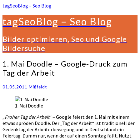
tagSeoBlog – Seo Blog
tagSeoBlog – Seo Blog
Bilder optimieren, Seo und Google
Bildersuche
1.
1. Mai Doodle – Google-Druck zum
Mai
Tag der Arbeit
Doodle
–
Google-
01.05.2011
Mißfeldt
Druck
zum
1. Mai Doodle
Tag
der
„
Froher Tag der Arbeit
“ – Google feiert den 1. Mai mit einem
Arbeit
etwas spröden Doodle. Der „Tag der Arbeit“ ist traditionell der
Gedenktag der Arbeiterbewegung und in Deutschland ein
Feiertag. Dumm nur, wenn der auf einen Sonntag fällt. Nützt