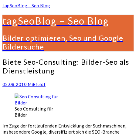
tagSeoBlog – Seo Blog
tagSeoBlog – Seo Blog
Bilder optimieren, Seo und Google
Bildersuche
Biete
Biete Seo-Consulting: Bilder-Seo als
Seo-
Dienstleistung
Consulting:
Bilder-
Seo
02.08.2010
Mißfeldt
als
Dienstleistung
Seo Consulting für
Bilder
Im Zuge der fortlaufenden Entwicklung der Suchmaschinen,
insbesondere Google, diversifiziert sich die SEO-Branche