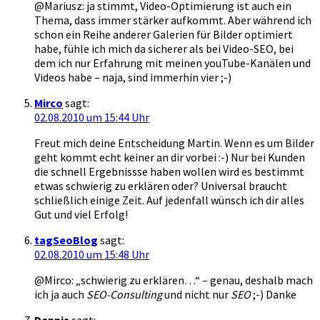
@Mariusz: ja stimmt, Video-Optimierung ist auch ein
Thema, dass immer stärker aufkommt. Aber während ich
schon ein Reihe anderer Galerien für Bilder optimiert
habe, fühle ich mich da sicherer als bei Video-SEO, bei
dem ich nur Erfahrung mit meinen youTube-Kanälen und
Videos habe – naja, sind immerhin vier ;-)
Mirco
sagt:
02.08.2010 um 15:44 Uhr
Freut mich deine Entscheidung Martin. Wenn es um Bilder
geht kommt echt keiner an dir vorbei :-) Nur bei Kunden
die schnell Ergebnissse haben wollen wird es bestimmt
etwas schwierig zu erklären oder? Universal braucht
schließlich einige Zeit. Auf jedenfall wünsch ich dir alles
Gut und viel Erfolg!
tagSeoBlog
sagt:
02.08.2010 um 15:48 Uhr
@Mirco: „schwierig zu erklären…“ – genau, deshalb mach
ich ja auch
SEO-Consulting
und nicht nur
SEO
;-) Danke
Dennis
sagt: