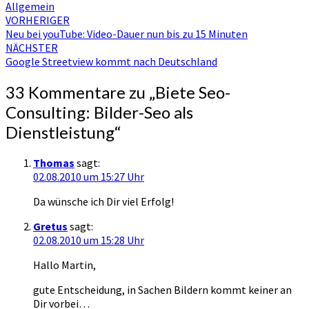
Allgemein
Beitragsnavigation
VORHERIGER
Neu bei youTube: Video-Dauer nun bis zu 15 Minuten
NÄCHSTER
Google Streetview kommt nach Deutschland
33 Kommentare zu „
Biete Seo-
Consulting: Bilder-Seo als
Dienstleistung
“
Thomas
sagt:
02.08.2010 um 15:27 Uhr
Da wünsche ich Dir viel Erfolg!
Gretus
sagt:
02.08.2010 um 15:28 Uhr
Hallo Martin,
gute Entscheidung, in Sachen Bildern kommt keiner an
Dir vorbei…