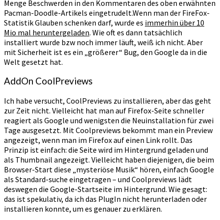
Menge Beschwerden in den Kommentaren des oben erwähnten
Pacman-Doodle-Artikels eingetrudelt.Wenn man der FireFox-
Statistik Glauben schenken darf, wurde es
immerhin über 10
Mio mal heruntergeladen
. Wie oft es dann tatsächlich
installiert wurde bzw noch immer läuft, weiß ich nicht. Aber
mit Sicherheit ist es ein „größerer“ Bug, den Google da in die
Welt gesetzt hat.
AddOn CoolPreviews
Ich habe versucht, CoolPreviews zu installieren, aber das geht
zur Zeit nicht. Vielleicht hat man auf Firefox-Seite schneller
reagiert als Google und wenigsten die Neuinstallation für zwei
Tage ausgesetzt. Mit Coolpreviews bekommt man ein Preview
angezeigt, wenn man im Firefox auf einen Link rollt. Das
Prinzip ist einfach: die Seite wird im Hintergrund geladen und
als Thumbnail angezeigt. Vielleicht haben diejenigen, die beim
Browser-Start diese „mysteriöse Musik“ hören, einfach Google
als Standard-suche eingetragen – und Coolpreviews lädt
deswegen die Google-Startseite im Hintergrund. Wie gesagt:
das ist spekulativ, da ich das PlugIn nicht herunterladen oder
installieren konnte, um es genauer zu erklären.