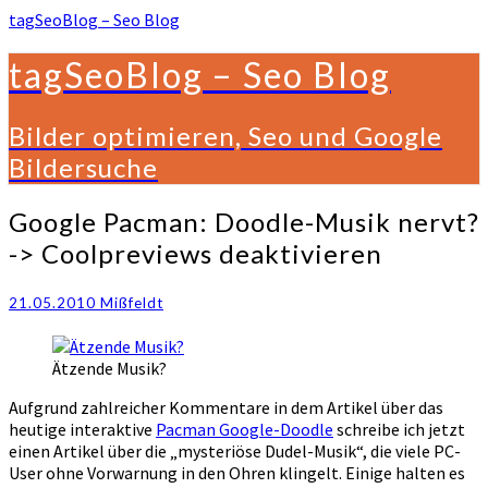
tagSeoBlog – Seo Blog
tagSeoBlog – Seo Blog
Bilder optimieren, Seo und Google
Bildersuche
Google
Google Pacman: Doodle-Musik nervt?
Pacman:
-> Coolpreviews deaktivieren
Doodle-
Musik
nervt?
21.05.2010
Mißfeldt
-
>
Ätzende Musik?
Coolpreviews
deaktivieren
Aufgrund zahlreicher Kommentare in dem Artikel über das
heutige interaktive
Pacman Google-Doodle
schreibe ich jetzt
einen Artikel über die „mysteriöse Dudel-Musik“, die viele PC-
User ohne Vorwarnung in den Ohren klingelt. Einige halten es