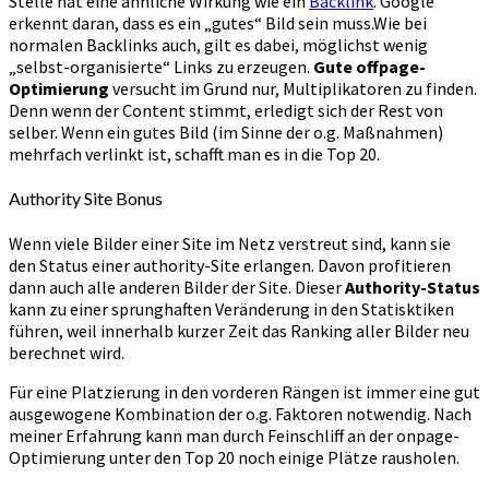
Stelle hat eine ähnliche Wirkung wie ein
Backlink
. Google
erkennt daran, dass es ein „gutes“ Bild sein muss.Wie bei
normalen Backlinks auch, gilt es dabei, möglichst wenig
„selbst-organisierte“ Links zu erzeugen.
Gute offpage-
Optimierung
versucht im Grund nur, Multiplikatoren zu finden.
Denn wenn der Content stimmt, erledigt sich der Rest von
selber. Wenn ein gutes Bild (im Sinne der o.g. Maßnahmen)
mehrfach verlinkt ist, schafft man es in die Top 20.
Authority Site Bonus
Wenn viele Bilder einer Site im Netz verstreut sind, kann sie
den Status einer authority-Site erlangen. Davon profitieren
dann auch alle anderen Bilder der Site. Dieser
Authority-Status
kann zu einer sprunghaften Veränderung in den Statisktiken
führen, weil innerhalb kurzer Zeit das Ranking aller Bilder neu
berechnet wird.
Für eine Platzierung in den vorderen Rängen ist immer eine gut
ausgewogene Kombination der o.g. Faktoren notwendig. Nach
meiner Erfahrung kann man durch Feinschliff an der onpage-
Optimierung unter den Top 20 noch einige Plätze rausholen.