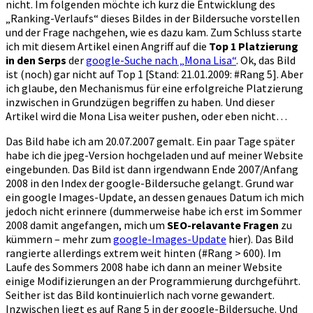
nicht. Im folgenden möchte ich kurz die Entwicklung des
„Ranking-Verlaufs“ dieses Bildes in der Bildersuche vorstellen
und der Frage nachgehen, wie es dazu kam. Zum Schluss starte
ich mit diesem Artikel einen Angriff auf die
Top 1 Platzierung
in den Serps
der
google-Suche nach „Mona Lisa“
. Ok, das Bild
ist (noch) gar nicht auf Top 1 [Stand: 21.01.2009: #Rang 5]. Aber
ich glaube, den Mechanismus für eine erfolgreiche Platzierung
inzwischen in Grundzügen begriffen zu haben. Und dieser
Artikel wird die Mona Lisa weiter pushen, oder eben nicht…
Das Bild habe ich am 20.07.2007 gemalt. Ein paar Tage später
habe ich die jpeg-Version hochgeladen und auf meiner Website
eingebunden. Das Bild ist dann irgendwann Ende 2007/Anfang
2008 in den Index der google-Bildersuche gelangt. Grund war
ein google Images-Update, an dessen genaues Datum ich mich
jedoch nicht erinnere (dummerweise habe ich erst im Sommer
2008 damit angefangen, mich um
SEO-relavante Fragen
zu
kümmern – mehr zum
google-Images-Update
hier). Das Bild
rangierte allerdings extrem weit hinten (#Rang > 600). Im
Laufe des Sommers 2008 habe ich dann an meiner Website
einige Modifizierungen an der Programmierung durchgeführt.
Seither ist das Bild kontinuierlich nach vorne gewandert.
Inzwischen liegt es auf Rang 5 in der google-Bildersuche. Und