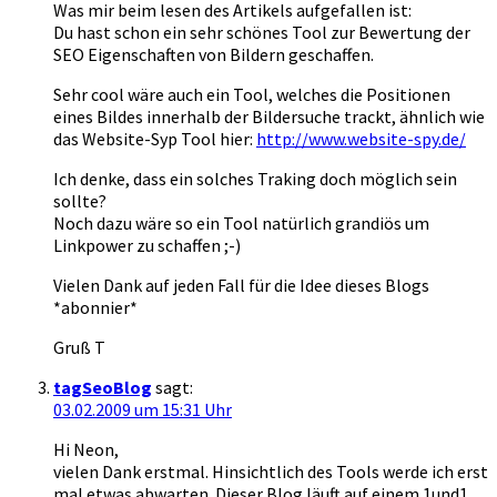
Was mir beim lesen des Artikels aufgefallen ist:
Du hast schon ein sehr schönes Tool zur Bewertung der
SEO Eigenschaften von Bildern geschaffen.
Sehr cool wäre auch ein Tool, welches die Positionen
eines Bildes innerhalb der Bildersuche trackt, ähnlich wie
das Website-Syp Tool hier:
http://www.website-spy.de/
Ich denke, dass ein solches Traking doch möglich sein
sollte?
Noch dazu wäre so ein Tool natürlich grandiös um
Linkpower zu schaffen ;-)
Vielen Dank auf jeden Fall für die Idee dieses Blogs
*abonnier*
Gruß T
tagSeoBlog
sagt:
03.02.2009 um 15:31 Uhr
Hi Neon,
vielen Dank erstmal. Hinsichtlich des Tools werde ich erst
mal etwas abwarten. Dieser Blog läuft auf einem 1und1