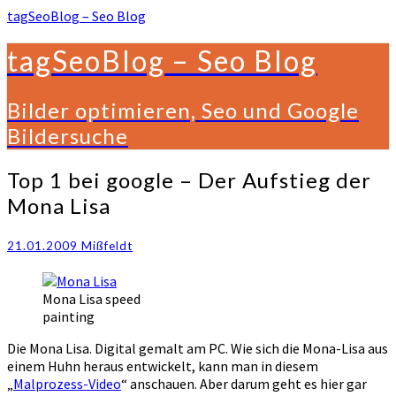
tagSeoBlog – Seo Blog
tagSeoBlog – Seo Blog
Bilder optimieren, Seo und Google
Bildersuche
Top
Top 1 bei google – Der Aufstieg der
1
Mona Lisa
bei
google
–
21.01.2009
Mißfeldt
Der
Aufstieg
Mona Lisa speed
der
painting
Mona
Lisa
Die Mona Lisa. Digital gemalt am PC. Wie sich die Mona-Lisa aus
einem Huhn heraus entwickelt, kann man in diesem
„
Malprozess-Video
“ anschauen. Aber darum geht es hier gar