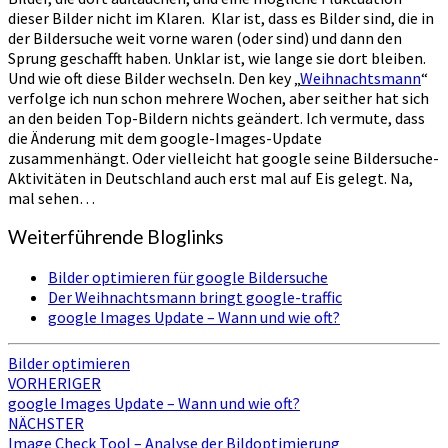
dieser Bilder nicht im Klaren. Klar ist, dass es Bilder sind, die in
der Bildersuche weit vorne waren (oder sind) und dann den
Sprung geschafft haben. Unklar ist, wie lange sie dort bleiben.
Und wie oft diese Bilder wechseln. Den key „
Weihnachtsmann
“
verfolge ich nun schon mehrere Wochen, aber seither hat sich
an den beiden Top-Bildern nichts geändert. Ich vermute, dass
die Änderung mit dem google-Images-Update
zusammenhängt. Oder vielleicht hat google seine Bildersuche-
Aktivitäten in Deutschland auch erst mal auf Eis gelegt. Na,
mal sehen…
Weiterführende Bloglinks
Bilder optimieren für google Bildersuche
Der Weihnachtsmann bringt google-traffic
google Images Update – Wann und wie oft?
Bilder optimieren
Beitragsnavigation
VORHERIGER
google Images Update – Wann und wie oft?
NÄCHSTER
Image Check Tool – Analyse der Bildoptimierung