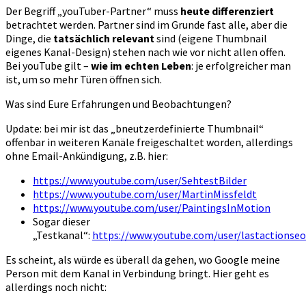
Der Begriff „youTuber-Partner“ muss
heute differenziert
betrachtet werden. Partner sind im Grunde fast alle, aber die
Dinge, die
tatsächlich relevant
sind (eigene Thumbnail
eigenes Kanal-Design) stehen nach wie vor nicht allen offen.
Bei youTube gilt –
wie im echten Leben
: je erfolgreicher man
ist, um so mehr Türen öffnen sich.
Was sind Eure Erfahrungen und Beobachtungen?
Update: bei mir ist das „bneutzerdefinierte Thumbnail“
offenbar in weiteren Kanäle freigeschaltet worden, allerdings
ohne Email-Ankündigung, z.B. hier:
https://www.youtube.com/user/SehtestBilder
https://www.youtube.com/user/MartinMissfeldt
https://www.youtube.com/user/PaintingsInMotion
Sogar dieser
„Testkanal“:
https://www.youtube.com/user/lastactionseo
Es scheint, als würde es überall da gehen, wo Google meine
Person mit dem Kanal in Verbindung bringt. Hier geht es
allerdings noch nicht: