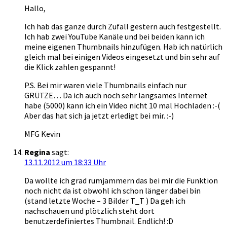
Hallo,
Ich hab das ganze durch Zufall gestern auch festgestellt.
Ich hab zwei YouTube Kanäle und bei beiden kann ich
meine eigenen Thumbnails hinzufügen. Hab ich natürlich
gleich mal bei einigen Videos eingesetzt und bin sehr auf
die Klick zahlen gespannt!
P.S. Bei mir waren viele Thumbnails einfach nur
GRÜTZE… Da ich auch noch sehr langsames Internet
habe (5000) kann ich ein Video nicht 10 mal Hochladen :-(
Aber das hat sich ja jetzt erledigt bei mir. :-)
MFG Kevin
Regina
sagt:
13.11.2012 um 18:33 Uhr
Da wollte ich grad rumjammern das bei mir die Funktion
noch nicht da ist obwohl ich schon länger dabei bin
(stand letzte Woche – 3 Bilder T_T ) Da geh ich
nachschauen und plötzlich steht dort
benutzerdefiniertes Thumbnail. Endlich! :D