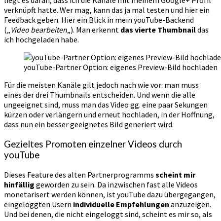
liegt es daran, dass ich die Kanäle mit meinem Google+ Profil
verknüpft hatte. Wer mag, kann das ja mal testen und hier ein
Feedback geben. Hier ein Blick in mein youTube-Backend
(„
Video bearbeiten
„). Man erkennt
das vierte Thumbnail
das
ich hochgeladen habe.
youTube-Partner Option: eigenes Preview-Bild hochladen
Für die meisten Kanäle gilt jedoch nach wie vor: man muss
eines der drei Thumbnails entscheiden. Und wenn die alle
ungeeignet sind, muss man das Video gg. eine paar Sekungen
kürzen oder verlängern und erneut hochladen, in der Hoffnung,
dass nun ein besser geeignetes Bild generiert wird.
Gezieltes Promoten einzelner Videos durch
youTube
Dieses Feature des alten Partnerprogramms
scheint mir
hinfällig
geworden zu sein. Da inzwischen fast alle Videos
monetarisert werden können, ist youTube dazu übergegangen,
eingeloggten Usern
individuelle Empfehlungen
anzuzeigen.
Und bei denen, die nicht eingeloggt sind, scheint es mir so, als