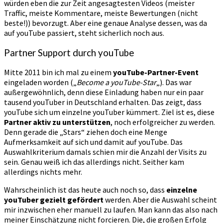
würden eben die zur Zeit angesagtesten Videos (meister
Traffic, meiste Kommentare, meiste Bewertungen (nicht
beste!)) bevorzugt. Aber eine genaue Analyse dessen, was da
auf youTube passiert, steht sicherlich noch aus.
Partner Support durch youTube
Mitte 2011 bin ich mal zu einem
youTube-Partner-Event
eingeladen worden („
Become a youTube-Star
„). Das war
außergewöhnlich, denn diese Einladung haben nur ein paar
tausend youTuber in Deutschland erhalten. Das zeigt, dass
youTube sich um einzelne youTuber kümmert. Ziel ist es, diese
Partner aktiv zu unterstützen
, noch erfolgreicher zu werden.
Denn gerade die „Stars“ ziehen doch eine Menge
Aufmerksamkeit auf sich und damit auf youTube. Das
Auswahlkriterium damals schien mir die Anzahl der Visits zu
sein. Genau weiß ich das allerdings nicht. Seither kam
allerdings nichts mehr.
Wahrscheinlich ist das heute auch noch so, dass
einzelne
youTuber gezielt gefördert
werden. Aber die Auswahl scheint
mir inzwischen eher manuell zu laufen. Man kann das also nach
meiner Einschätzung nicht forcieren. Die, die großen Erfolg