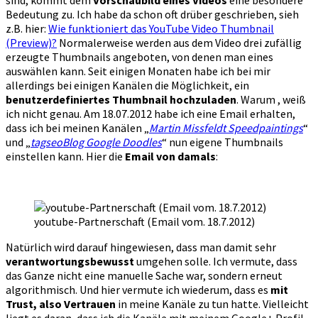
sind, kommt dem
Vorschaubild eines Videos
eine besondere
Bedeutung zu. Ich habe da schon oft drüber geschrieben, sieh
z.B. hier:
Wie funktioniert das YouTube Video Thumbnail
(Preview)?
Normalerweise werden aus dem Video drei zufällig
erzeugte Thumbnails angeboten, von denen man eines
auswählen kann. Seit einigen Monaten habe ich bei mir
allerdings bei einigen Kanälen die Möglichkeit, ein
benutzerdefiniertes Thumbnail hochzuladen
. Warum , weiß
ich nicht genau. Am 18.07.2012 habe ich eine Email erhalten,
dass ich bei meinen Kanälen „
Martin Missfeldt Speedpaintings
“
und „
tagseoBlog Google Doodles
“ nun eigene Thumbnails
einstellen kann. Hier die
Email von damals
:
youtube-Partnerschaft (Email vom. 18.7.2012)
Natürlich wird darauf hingewiesen, dass man damit sehr
verantwortungsbewusst
umgehen solle. Ich vermute, dass
das Ganze nicht eine manuelle Sache war, sondern erneut
algorithmisch. Und hier vermute ich wiederum, dass es
mit
Trust, also Vertrauen
in meine Kanäle zu tun hatte. Vielleicht