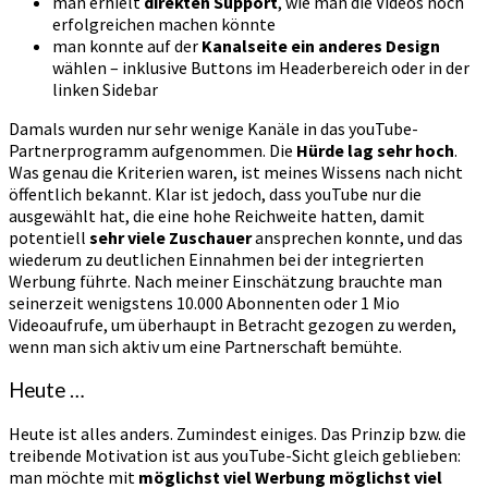
man erhielt
direkten Support
, wie man die Videos noch
erfolgreichen machen könnte
man konnte auf der
Kanalseite ein anderes Design
wählen – inklusive Buttons im Headerbereich oder in der
linken Sidebar
Damals wurden nur sehr wenige Kanäle in das youTube-
Partnerprogramm aufgenommen. Die
Hürde lag sehr hoch
.
Was genau die Kriterien waren, ist meines Wissens nach nicht
öffentlich bekannt. Klar ist jedoch, dass youTube nur die
ausgewählt hat, die eine hohe Reichweite hatten, damit
potentiell
sehr viele Zuschauer
ansprechen konnte, und das
wiederum zu deutlichen Einnahmen bei der integrierten
Werbung führte. Nach meiner Einschätzung brauchte man
seinerzeit wenigstens 10.000 Abonnenten oder 1 Mio
Videoaufrufe, um überhaupt in Betracht gezogen zu werden,
wenn man sich aktiv um eine Partnerschaft bemühte.
Heute …
Heute ist alles anders. Zumindest einiges. Das Prinzip bzw. die
treibende Motivation ist aus youTube-Sicht gleich geblieben:
man möchte mit
möglichst viel Werbung möglichst viel