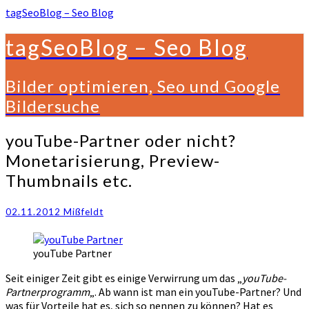
tagSeoBlog – Seo Blog
tagSeoBlog – Seo Blog
Bilder optimieren, Seo und Google
Bildersuche
youTube-
youTube-Partner oder nicht?
Partner
Monetarisierung, Preview-
oder
Thumbnails etc.
nicht?
Monetarisierung,
Preview-
02.11.2012
Mißfeldt
Thumbnails
etc.
youTube Partner
Seit einiger Zeit gibt es einige Verwirrung um das „
youTube-
Partnerprogramm
„. Ab wann ist man ein youTube-Partner? Und
was für Vorteile hat es, sich so nennen zu können? Hat es