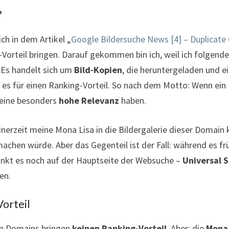
?
ch in dem Artikel „
Google Bildersuche News [4] – Duplicate 
orteil bringen. Darauf gekommen bin ich, weil ich folgendes 
 Es handelt sich um
Bild-Kopien
, die heruntergeladen und e
ch es für einen Ranking-Vorteil. So nach dem Motto: Wenn e
 eine besonders
hohe Relevanz
haben.
inerzeit meine Mona Lisa in die Bildergalerie dieser Domain 
machen würde. Aber das Gegenteil ist der Fall: während es fr
rankt es noch auf der Hauptseite der Websuche –
Universal 
en.
Vorteil
ren Domains bringen
keinen Ranking-Vorteil
. Aber: die
Mona 