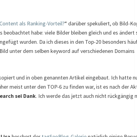
Content als Ranking-Vorteil?
“ darüber spekuliert, ob Bild-Ko
beobachtet habe: viele Bilder bleiben gleich und es ändert 
ingefügt wurden. Da ich dieses in den Top-20 besonders häu
in Bild unter dem selben keyword auf verschiedenen Domains
kopiert und in oben genannten Artikel eingebaut. Ich hatte n
üher meist unter den TOP-6 zu finden war, ist es nach der A
Search sei Dank
. Ich werde das jetzt auch nicht rückgängig
Lisa
beschert der
tagSeoBlog-Galerie
natürlich einige Besuc