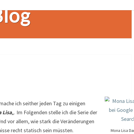
Blog
ache ich seither jeden Tag zu einigen
 Lisa
„. Im Folgenden stelle ich die Serie der
Und vor allem, wie stark die Veränderungen
sse recht statisch sein müssten.
Mona Lisa Da