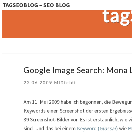
TAGSEOBLOG – SEO BLOG
tag
Google
Google Image Search: Mona 
Image
Search:
23.06.2009
Mißfeldt
Mona
Lisa
Am 11. Mai 2009 habe ich begonnen, die Bewegun
Dance
Keywords einen Screenshot der ersten Ergebnissei
39 Screenshot-Bilder vor. Es ist erstaunlich, wi
sind. Und das bei einem
Keyword (
Glossar
)
wie
M