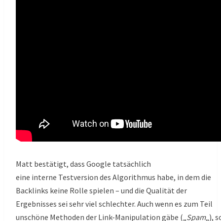
Matt bestätigt, dass Google tatsächlich
eine
interne
Testversion des Algorithmus habe, in dem die
Backlinks keine Rolle spielen – und die Qualität der
Ergebnisses sei sehr viel schlechter. Auch wenn es zum Teil
unschöne Methoden der Link-Manipulation gäbe („
Spam
„), s