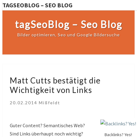
TAGSEOBLOG – SEO BLOG
tagSeoBlog – Seo Blog
Bilder optimieren, Seo und Google Bildersuche
Matt
Matt Cutts bestätigt die
Cutts
Wichtigkeit von Links
bestätigt
die
20.02.2014
Mißfeldt
Wichtigkeit
von
Links
Guter Content? Semantisches Web?
Sind Links überhaupt noch wichtig?
Backlinks? Yes!