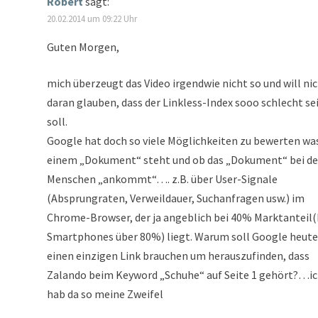
Robert
sagt:
20.02.2014 um 09:22 Uhr
Guten Morgen,
mich überzeugt das Video irgendwie nicht so und will ni
daran glauben, dass der Linkless-Index sooo schlecht se
soll.
Google hat doch so viele Möglichkeiten zu bewerten was
einem „Dokument“ steht und ob das „Dokument“ bei d
Menschen „ankommt“…. z.B. über User-Signale
(Absprungraten, Verweildauer, Suchanfragen usw.) im
Chrome-Browser, der ja angeblich bei 40% Marktanteil(
Smartphones über 80%) liegt. Warum soll Google heute
einen einzigen Link brauchen um herauszufinden, dass
Zalando beim Keyword „Schuhe“ auf Seite 1 gehört?…i
hab da so meine Zweifel