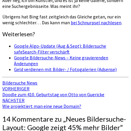
Aber hey, ich bin Künstler, und es ist ja keine Galerie, sondern
eine Suchergebnisseite. Was meint ihr?
Übrigens hat Bing fast zeitgleich das Gleiche getan, nur ein
wenig schlechter… Das kann man
bei Schnurpsel nachlesen
.
Weiterlesen?
Google Algo-Update (Aug & Sept): Bildersuche
safeSearch-Filter verschärft
Google Bildersuche-News – Keine gravierenden
Änderungen
Geld verdienen mit Bilder- / Fotogalerien (Adsense)
Bildersuche News
Beitragsnavigation
VORHERIGER
Doodle zum 410. Geburtstag von Otto von Guericke
NÄCHSTER
Wie projektiert man eine neue Domain?
14 Kommentare zu „
Neues Bildersuche-
Layout: Google zeigt 45% mehr Bilder
“