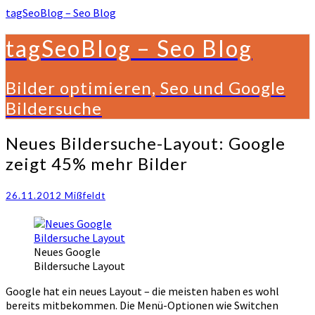
tagSeoBlog – Seo Blog
tagSeoBlog – Seo Blog
Bilder optimieren, Seo und Google
Bildersuche
Neues
Neues Bildersuche-Layout: Google
Bildersuche-
zeigt 45% mehr Bilder
Layout:
Google
zeigt
26.11.2012
Mißfeldt
45%
mehr
Bilder
Neues Google
Bildersuche Layout
Google hat ein neues Layout – die meisten haben es wohl
bereits mitbekommen. Die Menü-Optionen wie Switchen