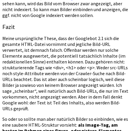
sehen kann, wird das Bild vom Browser zwar angezeigt, aber
nicht indexiert. So kann man Bilder einbinden und anzeigen, die
ggf. nicht von Google indexiert werden sollen.
Fazit
Meine ursprüngliche These, dass der Googlebot 2.1 sich die
gesamte HTML-Datei vornimmt und jegliche Bild-URL
verwertet, ist demnach falsch. Offenbar werden nur solche
Elemente ausgewertet, die potentiell tatsächlich Inhalte (im
redaktionellen Sinne) enthalten können. Dazu gehören nicht:
strukturierende Tags wie <div>, <h1> oder <p>. Weder src-URLs
noch style-Attribute werden von der Crawler-Suche nach Bild-
URLs beachtet. Das ist aber auch scheinbar logisch, weil diese
Bilder ja sowieso von keinem Browser angezeigt würden. Ich
sage „scheinbar“, weil natürlich auch Bild-URLs, die nur im Text
vorkommen, nicht angezeigt werden. Aber in dem Fall denkt
Google wohl: der Text ist Teil des Inhalts, also werden Bild-
URLs geprüft.
So oder so sollte man aber natürlich Bilder so einbinden, wie es
eine saubere HTML-Struktur vorsieht:
als Image-Tag, am
besten im Rahmen eines figure- oder picture-Elementes
.