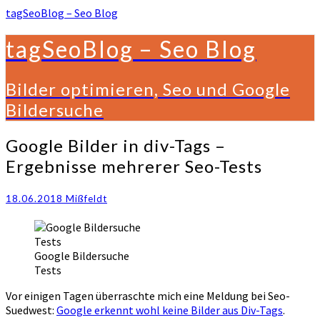
tagSeoBlog – Seo Blog
tagSeoBlog – Seo Blog
Bilder optimieren, Seo und Google
Bildersuche
Google
Google Bilder in div-Tags –
Bilder
Ergebnisse mehrerer Seo-Tests
in
div-
Tags
18.06.2018
Mißfeldt
–
Ergebnisse
mehrerer
Google Bildersuche
Seo-
Tests
Tests
Vor einigen Tagen überraschte mich eine Meldung bei Seo-
Suedwest:
Google erkennt wohl keine Bilder aus Div-Tags
.