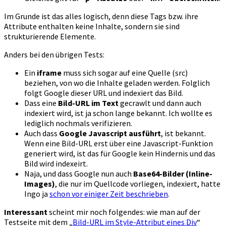
Im Grunde ist das alles logisch, denn diese Tags bzw. ihre
Attribute enthalten keine Inhalte, sondern sie sind
strukturierende Elemente.
Anders bei den übrigen Tests:
Ein
iframe
muss sich sogar auf eine Quelle (src)
beziehen, von wo die Inhalte geladen werden. Folglich
folgt Google dieser URL und indexiert das Bild.
Dass eine
Bild-URL im Text
gecrawlt und dann auch
indexiert wird, ist ja schon lange bekannt. Ich wollte es
lediglich nochmals verifizieren.
Auch dass
Google Javascript ausführt
, ist bekannt.
Wenn eine Bild-URL erst über eine Javascript-Funktion
generiert wird, ist das für Google kein Hindernis und das
Bild wird indexeirt.
Naja, und dass Google nun auch
Base64-Bilder (Inline-
Images)
, die nur im Quellcode vorliegen, indexiert, hatte
Ingo ja
schon vor einiger Zeit beschrieben
.
Interessant
scheint mir noch folgendes: wie man auf der
Testseite mit dem „
Bild-URL im Style-Attribut eines Div
“