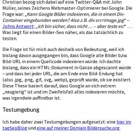
Christian bezog sich dabei auf eine Twitter-Q&A mit John
Müller, seines Zeichens Webmaster-Optimierer bei Google. Die
Frage war: „
Kann Google Bilder indexieren, die in einem Div-
Container eingebunden werden? Also z.B. div src=image.jpg
“ –
Johns Antwort
: „
Ich bin sicher, dass nicht … – aber teste es!
“ …
Was liegt für einen Bilder-Seo näher, als das tatsächlich zu
testen.
Die Frage ist für mich auch deshalb von Bedeutung, weil ich
bislang davon ausgegangen bin, dass Google alle Bilder bzw.
Bild-URL in einem Quellcode indexieren würde. Ich dachte
bislang, dass ein HTML-Dokument in Gänze abgescannt würde
– und dass bei jeder URL, die am Ende eine Bild-Endung hat
(also .jpg, .png, .gif, .svg, .webp), geprüft würde, ob sie existiert.
Diese These basiert darauf, dass Google an sich extrem
„neugierig“ ist und im Zweifelsfall alles indexieren möchte,
was irgendwie auffindbar ist.
Testumgebung
Ich habe daher zwei Testumgebungen aufgesetzt: eine
hier im
tagSeoBlog
und
eine auf meiner Domain Bildersuche.org
.