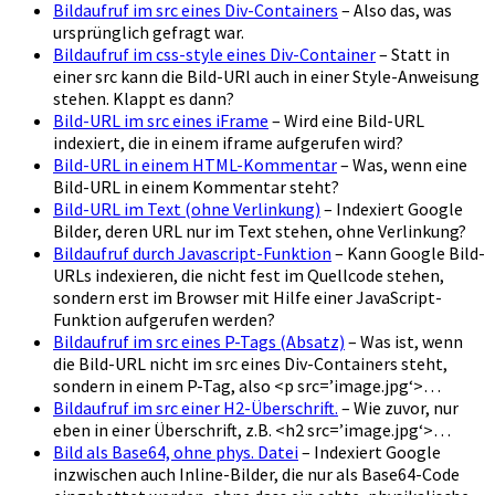
Bildaufruf im src eines Div-Containers
– Also das, was
ursprünglich gefragt war.
Bildaufruf im css-style eines Div-Container
– Statt in
einer src kann die Bild-URl auch in einer Style-Anweisung
stehen. Klappt es dann?
Bild-URL im src eines iFrame
– Wird eine Bild-URL
indexiert, die in einem iframe aufgerufen wird?
Bild-URL in einem HTML-Kommentar
– Was, wenn eine
Bild-URL in einem Kommentar steht?
Bild-URL im Text (ohne Verlinkung)
– Indexiert Google
Bilder, deren URL nur im Text stehen, ohne Verlinkung?
Bildaufruf durch Javascript-Funktion
– Kann Google Bild-
URLs indexieren, die nicht fest im Quellcode stehen,
sondern erst im Browser mit Hilfe einer JavaScript-
Funktion aufgerufen werden?
Bildaufruf im src eines P-Tags (Absatz)
– Was ist, wenn
die Bild-URL nicht im src eines Div-Containers steht,
sondern in einem P-Tag, also <p src=’image.jpg‘>…
Bildaufruf im src einer H2-Überschrift.
– Wie zuvor, nur
eben in einer Überschrift, z.B. <h2 src=’image.jpg‘>…
Bild als Base64, ohne phys. Datei
– Indexiert Google
inzwischen auch Inline-Bilder, die nur als Base64-Code