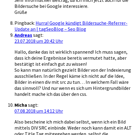
Sehr informativer Beitrag, da ich mich jetzt auch für die
Bildersuche bei Google interessiere.
Grüße
Pingback:
Hurra! Google kündigt Bildersuche-Referrer-
Update an | tagSeoBlog – Seo Blog
Andreas
sagt:
23.07.2018 um 20:42 Uhr
Hallo, danke das ist wirklich spannend! Ich muss sagen,
dass ich deine Ergebnisse beretis vermutet hatte, aber
bestätigt ist einfach gut zu wissen!
So kann man natürlich gezielt Bilder von der Indexierung
ausschließen. In der Regel käme ich nicht auf die Idee,
Bilder in einen div mit src zu tun… In welchem Fall wäre
das sinnvoll? Und nur wenn es sich um Hintergrundbilder
handelt mache ich das über den css.
Micha
sagt:
07.08.2018 um 14:12 Uhr
Also bescheine ich mich dabei selbst, wenn ich ein Bild
mittels DIV SRC einbinde. Weder noch kann damit ein ALT
oder Title Tag mitgegeben werden, selbst die