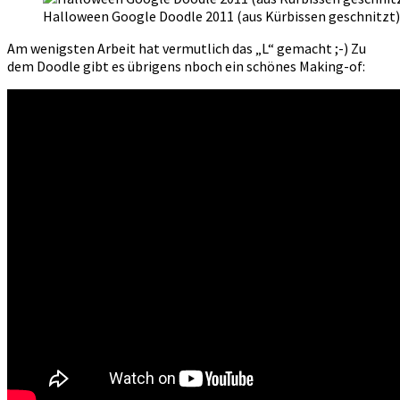
Halloween Google Doodle 2011 (aus Kürbissen geschnitzt)
Am wenigsten Arbeit hat vermutlich das „L“ gemacht ;-) Zu
dem Doodle gibt es übrigens nboch ein schönes Making-of: