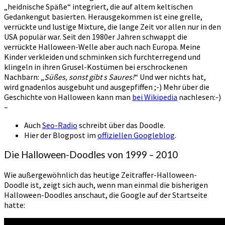
„heidnische Späße“ integriert, die auf altem keltischen
Gedankengut basierten. Herausgekommen ist eine grelle,
verrückte und lustige Mixture, die lange Zeit vor allen nur in den
USA populär war. Seit den 1980er Jahren schwappt die
verrückte Halloween-Welle aber auch nach Europa. Meine
Kinder verkleiden und schminken sich furchterregend und
klingeln in ihren Grusel-Kostümen bei erschrockenen
Nachbarn: „
Süßes, sonst gibt s Saures!
“ Und wer nichts hat,
wird gnadenlos ausgebuht und ausgepfiffen ;-) Mehr über die
Geschichte von Halloween kann man
bei Wikipedia
nachlesen:-)
–
Auch
Seo-Radio
schreibt über das Doodle.
Hier der Blogpost im
offiziellen Googleblog
.
Die Halloween-Doodles von 1999 – 2010
Wie außergewöhnlich das heutige Zeitraffer-Halloween-
Doodle ist, zeigt sich auch, wenn man einmal die bisherigen
Halloween-Doodles anschaut, die Google auf der Startseite
hatte: