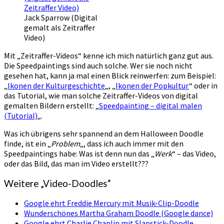
Jack Sparrow (Digital
gemalt als Zeitraffer
Video)
Mit „Zeitraffer-Videos“ kenne ich mich natürlich ganz gut aus.
Die Speedpaintings sind auch solche. Wer sie noch nicht
gesehen hat, kann ja mal einen Blick reinwerfen: zum Beispiel:
„
Ikonen der Kulturgeschichte
„, „
Ikonen der Popkultur
“ oder in
das Tutorial, wie man solche Zeitraffer-Videos von digital
gemalten Bildern erstellt: „
Speedpainting – digital malen
(Tutorial)
„.
Was ich übrigens sehr spannend an dem Halloween Doodle
finde, ist ein „
Problem
„, dass ich auch immer mit den
Speedpaintings habe: Was ist denn nun das „
Werk
“ – das Video,
oder das Bild, das man im Video erstellt???
Weitere „Video-Doodles“
Google ehrt Freddie Mercury mit Musik-Clip-Doodle
Wunderschönes Martha Graham Doodle (Google dance)
Google ehrt Charlie Chaplin mit Slapstick-Doodle