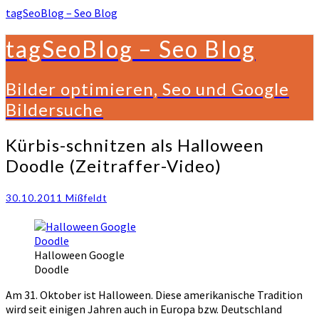
tagSeoBlog – Seo Blog
tagSeoBlog – Seo Blog
Bilder optimieren, Seo und Google
Bildersuche
Kürbis-
Kürbis-schnitzen als Halloween
schnitzen
Doodle (Zeitraffer-Video)
als
Halloween
Doodle
30.10.2011
Mißfeldt
(Zeitraffer-
Video)
Halloween Google
Doodle
Am 31. Oktober ist Halloween. Diese amerikanische Tradition
wird seit einigen Jahren auch in Europa bzw. Deutschland