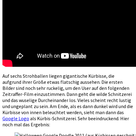
Auf sechs Strohballen liegen gigantische Kürbisse, die
aufgrund ihrer Größe etwas flatschig aussehen. Die ersten
Bilder sind noch sehr ruckelig, um den User auf den folgenden
Zeitraffer-Film einzustimmen. Dann geht die wilde Schnitzerei
und das wuselige Durcheinander los. Vieles scheint recht lustig
und ungeplant zu sein. Am Ende, als es dann dunkel wird und die
Kürbisse von innen beleuchtet werden, sieht man dann das
Google Logo
als Kürbis-Schnitzerei. Sehr beeindruckend. Hier
noch mal das Ergebnis: