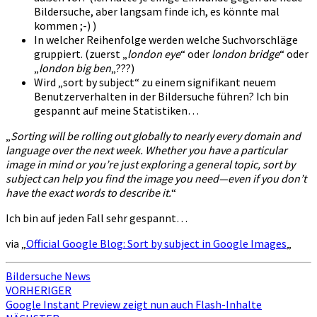
Bildersuche, aber langsam finde ich, es könnte mal
kommen ;-) )
In welcher Reihenfolge werden welche Suchvorschläge
gruppiert. (zuerst „
london eye
“ oder
london bridge
“ oder
„
london big ben
„???)
Wird „sort by subject“ zu einem signifikant neuem
Benutzerverhalten in der Bildersuche führen? Ich bin
gespannt auf meine Statistiken…
„
Sorting will be rolling out globally to nearly every domain and
language over the next week. Whether you have a particular
image in mind or you’re just exploring a general topic, sort by
subject can help you find the image you need—even if you don’t
have the exact words to describe it.
“
Ich bin auf jeden Fall sehr gespannt…
via „
Official Google Blog: Sort by subject in Google Images
„
Bildersuche News
Beitragsnavigation
VORHERIGER
Google Instant Preview zeigt nun auch Flash-Inhalte