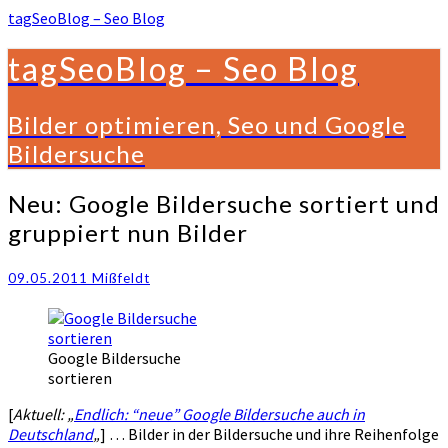
tagSeoBlog – Seo Blog
tagSeoBlog – Seo Blog
Bilder optimieren, Seo und Google
Bildersuche
Neu:
Neu: Google Bildersuche sortiert und
Google
gruppiert nun Bilder
Bildersuche
sortiert
und
09.05.2011
Mißfeldt
gruppiert
nun
Bilder
Google Bildersuche
sortieren
[
Aktuell: „
Endlich: “neue” Google Bildersuche auch in
Deutschland
„
] … Bilder in der Bildersuche und ihre Reihenfolge