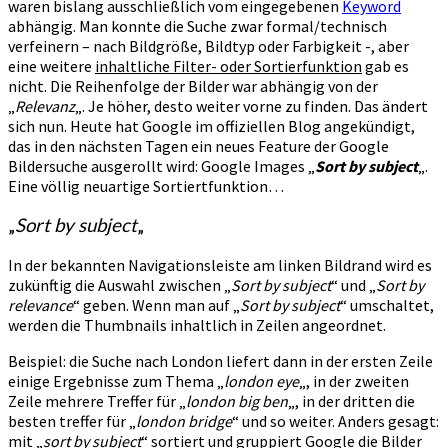
waren bislang ausschließlich vom eingegebenen
Keyword
abhängig. Man konnte die Suche zwar formal/technisch
verfeinern – nach Bildgröße, Bildtyp oder Farbigkeit -, aber
eine weitere
inhaltliche Filter- oder Sortierfunktion
gab es
nicht. Die Reihenfolge der Bilder war abhängig von der
„
Relevanz
„. Je höher, desto weiter vorne zu finden. Das ändert
sich nun. Heute hat Google im offiziellen Blog angekündigt,
das in den nächsten Tagen ein neues Feature der Google
Bildersuche ausgerollt wird: Google Images „
Sort by subject
„.
Eine völlig neuartige Sortiertfunktion…
„
Sort by subject
„
In der bekannten Navigationsleiste am linken Bildrand wird es
zukünftig die Auswahl zwischen „
Sort by subject
“ und „
Sort by
relevance
“ geben. Wenn man auf „
Sort by subject
“ umschaltet,
werden die Thumbnails inhaltlich in Zeilen angeordnet.
Beispiel: die Suche nach London liefert dann in der ersten Zeile
einige Ergebnisse zum Thema „
london eye
„, in der zweiten
Zeile mehrere Treffer für „
london big ben
„, in der dritten die
besten treffer für „
london bridge
“ und so weiter. Anders gesagt:
mit „
sort by subject
“ sortiert und gruppiert Google die Bilder