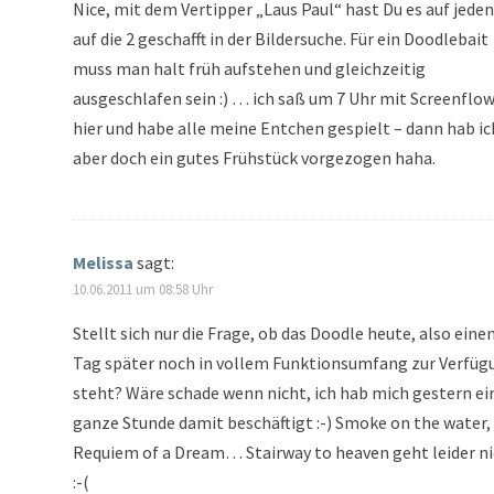
Nice, mit dem Vertipper „Laus Paul“ hast Du es auf jeden
auf die 2 geschafft in der Bildersuche. Für ein Doodlebait
muss man halt früh aufstehen und gleichzeitig
ausgeschlafen sein :) … ich saß um 7 Uhr mit Screenflo
hier und habe alle meine Entchen gespielt – dann hab ic
aber doch ein gutes Frühstück vorgezogen haha.
Melissa
sagt:
10.06.2011 um 08:58 Uhr
Stellt sich nur die Frage, ob das Doodle heute, also eine
Tag später noch in vollem Funktionsumfang zur Verfüg
steht? Wäre schade wenn nicht, ich hab mich gestern ei
ganze Stunde damit beschäftigt :-) Smoke on the water,
Requiem of a Dream… Stairway to heaven geht leider n
:-(