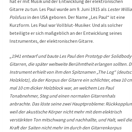
hat er mit Musik und der Entwicklung der elektronischen
Gitarre zu tun. Les Paul wurde am 9. Juni 1915 als
Lester Willi
Polsfuss
in den USA geboren. Der Name „Les Paul“ ist eine
Kurzform. Les Paul war Vollblut-Musiker. Und als solcher
beteiligte er sich maßgeblich an der Entwicklung seines
Instrumentes, der elektronischen Gitarre.
„
1941 entwarf und baute Les Paul den Prototyp der Solidbody
Gitarren, die später weltweite Berühmtheit erlangen sollten. D
Instrument erhielt von ihm den Spitznamen „The Log“ (deutsc
Holzklotz), da der Korpus der Gitarre ein schlichter, etwa 10 c
mal 10 cm dicker Holzblock war, an welchem Les Paul
Tonabnehmer, Steg und einen normalen Gitarrenhals
anbrachte. Das löste seine zwei Hauptprobleme: Rückkopplun
weil der akustische Körper nicht mehr mit dem elektrisch
verstärkten Ton mitschwang und nachhallte, und Halt, weil die
Kraft der Saiten nicht mehr im durch den Gitarrenkorpus