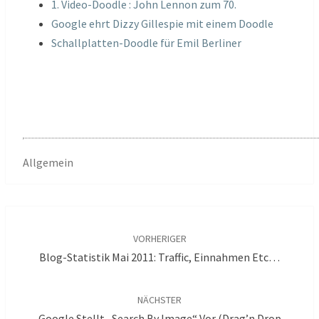
1. Video-Doodle : John Lennon zum 70.
Google ehrt Dizzy Gillespie mit einem Doodle
Schallplatten-Doodle für Emil Berliner
Allgemein
Beitragsnavigation
VORHERIGER
Blog-Statistik Mai 2011: Traffic, Einnahmen Etc…
NÄCHSTER
Google Stellt „Search By Image“ Vor (drag’n Drop