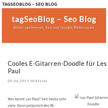
TAGSEOBLOG – SEO BLOG
tagSeoBlog – Seo Blog
Bilder optimieren, Seo und Google Bildersuche
Cooles
Cooles E-Gitarren-Doodle für Les
E-
Paul
Gitarren-
Doodle
09.06.2011
Mißfeldt
für
Les
Paul
Wer kennt Les Paul? Seit heute sehr
viele. Denn anlässlich des 96.