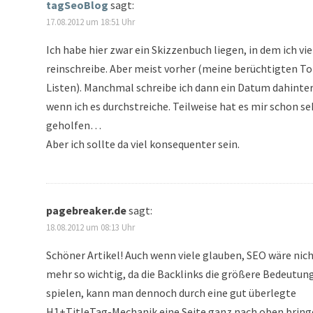
tagSeoBlog
sagt:
17.08.2012 um 18:51 Uhr
Ich habe hier zwar ein Skizzenbuch liegen, in dem ich vie
reinschreibe. Aber meist vorher (meine berüchtigten T
Listen). Manchmal schreibe ich dann ein Datum dahinter
wenn ich es durchstreiche. Teilweise hat es mir schon se
geholfen…
Aber ich sollte da viel konsequenter sein.
pagebreaker.de
sagt:
18.08.2012 um 08:13 Uhr
Schöner Artikel! Auch wenn viele glauben, SEO wäre nic
mehr so wichtig, da die Backlinks die größere Bedeutun
spielen, kann man dennoch durch eine gut überlegte
H1+TitleTag-Mechanik eine Seite ganz nach oben bring