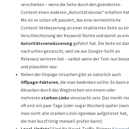
verschieben – wenn die Seite durch den geänderten
Content einen anderen „Autoritätsbonus“ erhalten hat
Mir ist es schon oft passiert, das eine vermeintliche
Content-Verbesserung an einer etablierten Seite zu ei
Verschlechterung der Keyword-Dichte und damit zu ein
Autoritätsverwässerung
geführt hat. Die Seite ist da
nach unten gerutscht, weil sie aus Google-Sicht an
Relevanz verloren hat – selbst wenn der Text nun bess
und plausibler war.
Neben der Onpage-Ursachen gibt es natürlich auch
Offpage-Faktoren
, die man bedenken sollte. So kann e
Absacken durch das Wegbrechen von einem oder
mehreren
starken Links
verursacht sein. Das merkt m
oft erst ein paar Tage (oder sogar Wochen) später (we
man nicht alle starken Linsk irgendwo aufgelistet hat,
die man kurzfristig manuell prüfen kann).
Local-Update
? Sind die Haupt-Traffic-Bringer
Keyword