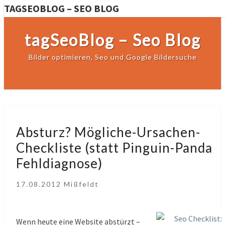
TAGSEOBLOG – SEO BLOG
tagSeoBlog – Seo Blog
Bilder optimieren, Seo und Google Bildersuche
Absturz?
Absturz? Mögliche-Ursachen-
Mögliche-
Checkliste (statt Pinguin-Panda
Ursachen-
Fehldiagnose)
Checkliste
(statt
17.08.2012
Mißfeldt
Pinguin-
Panda
Fehldiagnose)
Wenn heute eine Website abstürzt –