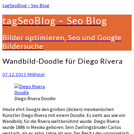
tagSeoBlog – Seo Blog
tagSeoBlog – Seo Blog
Bilder optimieren, Seo und Google
Bildersuche
Wandbild-
Wandbild-Doodle für Diego Rivera
Doodle
für
07.12.2011
Mißfeldt
Diego
Rivera
Diego Rivera Doodle
Heute ehrt Google den großen (dicken) mexikanischen
Künstler Diego Rivera mit einem Doodle. Es sieht aus wie ein
Wandbild, für die Rivera weltberühmt wurde. Diego Rivera
wurde 1886 in Mexiko geboren. Sein Zwillingsbruder Carlos
verstarb, als er zehn Jahre alt war. Der Besitz der ursprünglich