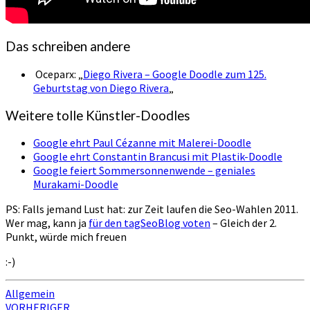
Das schreiben andere
Oceparx: „
Diego Rivera – Google Doodle zum 125.
Geburtstag von Diego Rivera
„
Weitere tolle Künstler-Doodles
Google ehrt Paul Cézanne mit Malerei-Doodle
Google ehrt Constantin Brancusi mit Plastik-Doodle
Google feiert Sommersonnenwende – geniales
Murakami-Doodle
PS: Falls jemand Lust hat: zur Zeit laufen die Seo-Wahlen 2011.
Wer mag, kann ja
für den tagSeoBlog voten
– Gleich der 2.
Punkt, würde mich freuen
:-)
Allgemein
Beitragsnavigation
VORHERIGER