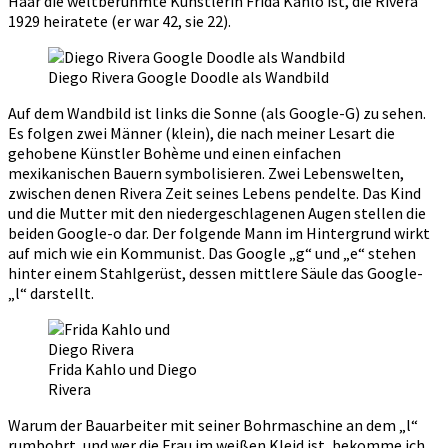
Haar die weltberühmte Künstlerin Frida Kahlo ist, die Rivera
1929 heiratete (er war 42, sie 22).
Diego Rivera Google Doodle als Wandbild
Auf dem Wandbild ist links die Sonne (als Google-G) zu sehen.
Es folgen zwei Männer (klein), die nach meiner Lesart die
gehobene Künstler Bohème und einen einfachen
mexikanischen Bauern symbolisieren. Zwei Lebenswelten,
zwischen denen Rivera Zeit seines Lebens pendelte. Das Kind
und die Mutter mit den niedergeschlagenen Augen stellen die
beiden Google-o dar. Der folgende Mann im Hintergrund wirkt
auf mich wie ein Kommunist. Das Google „g“ und „e“ stehen
hinter einem Stahlgerüst, dessen mittlere Säule das Google-
„l“ darstellt.
Frida Kahlo und Diego
Rivera
Warum der Bauarbeiter mit seiner Bohrmaschine an dem „l“
rumbohrt, und wer die Frau im weißen Kleid ist, bekomme ich