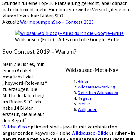
Stunden für eine Top-10 Platzierung gereicht, aber danach
natürlich nicht mehr. Hier nun ein zweiter Versuch, der einen
klaren Fokus hat: Bilder-SEO.
Aktuell:
WärmepumpenSeo – Contest 2023
WildsauSeo (Foto) – Alles durch die Google-Brille
Seo Contest 2019 – Warum?
Mein Ziel ist es, mit
Wildsauseo-Meta-Navi
einem Artikel
möglichst viel
Bilder
„Keyword-Relevanz“
Wildsauseo-Ranking
zu erzeugen. Die
Definition Wildsauseo
Methode dabei liegt
Regeln
im Bilder-SEO. Ich
Preise
habe 14 Bilder
Wallpaper
erstellt, die alle auf
den Begriff
WildsauSeo
optimiert sind – jeweils mit kombinierten
angrenzenden Keywords – siehe
Wildsauseo-Bilder
.
Früher – in
den guten alten SEO-Zeiten – konnte man damit recht viel