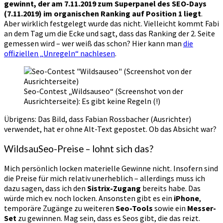
gewinnt, der am 7.11.2019 zum Superpanel des SEO-Days
(7.11.2019) im organischen Ranking auf Position 1 liegt
.
Aber wirklich festgelegt wurde das nicht. Vielleicht kommt Fabi
an dem Tag um die Ecke und sagt, dass das Ranking der 2. Seite
gemessen wird – wer weiß das schon? Hier kann man
die
offiziellen „Unregeln“ nachlesen
.
Seo-Contest „Wildsauseo“ (Screenshot von der
Ausrichterseite): Es gibt keine Regeln (!)
Übrigens: Das Bild, dass Fabian Rossbacher (Ausrichter)
verwendet, hat er ohne Alt-Text gepostet. Ob das Absicht war?
WildsauSeo-Preise – lohnt sich das?
Mich persönlich locken materielle Gewinne nicht. Insofern sind
die Preise für mich relativ unerheblich – allerdings muss ich
dazu sagen, dass ich den
Sistrix-Zugang
bereits habe. Das
würde mich ev. noch locken. Ansonsten gibt es ein
iPhone
,
temporäre Zugänge zu weiteren
Seo-Tools
sowie ein
Messer-
Set
zu gewinnen. Mag sein, dass es Seos gibt, die das reizt.