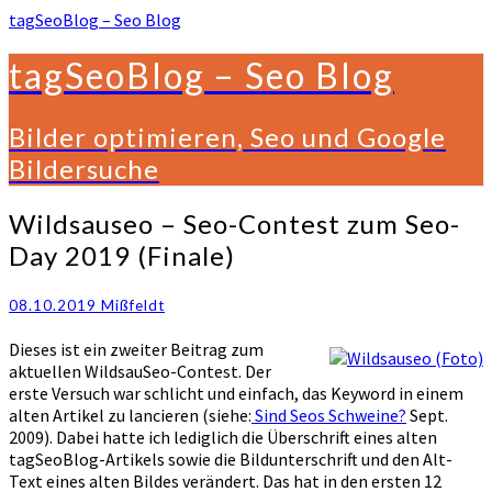
tagSeoBlog – Seo Blog
tagSeoBlog – Seo Blog
Bilder optimieren, Seo und Google
Bildersuche
Wildsauseo
Wildsauseo – Seo-Contest zum Seo-
–
Day 2019 (Finale)
Seo-
Contest
zum
08.10.2019
Mißfeldt
Seo-
Dieses ist ein zweiter Beitrag zum
Day
aktuellen WildsauSeo-Contest. Der
2019
erste Versuch war schlicht und einfach, das Keyword in einem
(Finale)
alten Artikel zu lancieren (siehe:
Sind Seos Schweine?
Sept.
2009). Dabei hatte ich lediglich die Überschrift eines alten
tagSeoBlog-Artikels sowie die Bildunterschrift und den Alt-
Text eines alten Bildes verändert. Das hat in den ersten 12