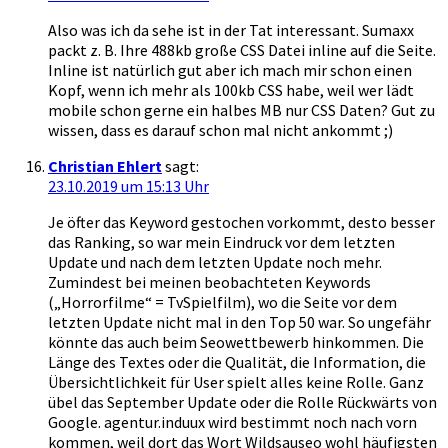
Also was ich da sehe ist in der Tat interessant. Sumaxx
packt z. B. Ihre 488kb große CSS Datei inline auf die Seite.
Inline ist natürlich gut aber ich mach mir schon einen
Kopf, wenn ich mehr als 100kb CSS habe, weil wer lädt
mobile schon gerne ein halbes MB nur CSS Daten? Gut zu
wissen, dass es darauf schon mal nicht ankommt ;)
Christian Ehlert
sagt:
23.10.2019 um 15:13 Uhr
Je öfter das Keyword gestochen vorkommt, desto besser
das Ranking, so war mein Eindruck vor dem letzten
Update und nach dem letzten Update noch mehr.
Zumindest bei meinen beobachteten Keywords
(„Horrorfilme“ = TvSpielfilm), wo die Seite vor dem
letzten Update nicht mal in den Top 50 war. So ungefähr
könnte das auch beim Seowettbewerb hinkommen. Die
Länge des Textes oder die Qualität, die Information, die
Übersichtlichkeit für User spielt alles keine Rolle. Ganz
übel das September Update oder die Rolle Rückwärts von
Google. agentur.induux wird bestimmt noch nach vorn
kommen, weil dort das Wort Wildsauseo wohl häufigsten