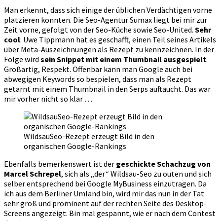
Man erkennt, dass sich einige der üblichen Verdächtigen vorne
platzieren konnten. Die Seo-Agentur Sumax liegt bei mir zur
Zeit vorne, gefolgt von der Seo-Küche sowie Seo-United.
Sehr
cool
: Uwe Tippmann hat es geschafft, einen Teil seines Artikels
über Meta-Auszeichnungen als Rezept zu kennzeichnen. In der
Folge wird
sein Snippet mit einem Thumbnail ausgespielt
.
Großartig, Respekt. Offenbar kann man Google auch bei
abwegigen Keywords so bespielen, dass man als Rezept
getarnt mit einem Thumbnail in den Serps auftaucht. Das war
mir vorher nicht so klar …
WildsauSeo-Rezept erzeugt Bild in den
organischen Google-Rankings
Ebenfalls bemerkenswert ist der
geschickte Schachzug von
Marcel Schrepel
, sich als „der“ Wildsau-Seo zu outen und sich
selber entsprechend bei Google MyBusiness einzutragen. Da
ich aus dem Berliner Umland bin, wird mir das nun in der Tat
sehr groß und prominent auf der rechten Seite des Desktop-
Screens angezeigt. Bin mal gespannt, wie er nach dem Contest