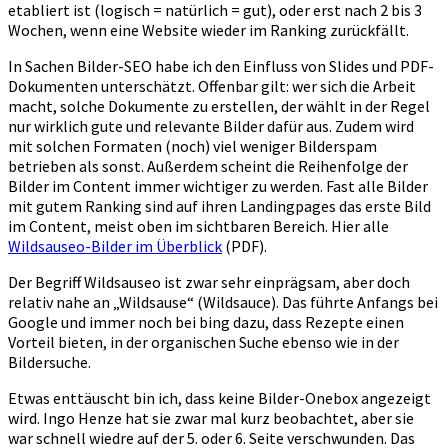
etabliert ist (logisch = natürlich = gut), oder erst nach 2 bis 3
Wochen, wenn eine Website wieder im Ranking zurückfällt.
In Sachen Bilder-SEO habe ich den Einfluss von Slides und PDF-
Dokumenten unterschätzt. Offenbar gilt: wer sich die Arbeit
macht, solche Dokumente zu erstellen, der wählt in der Regel
nur wirklich gute und relevante Bilder dafür aus. Zudem wird
mit solchen Formaten (noch) viel weniger Bilderspam
betrieben als sonst. Außerdem scheint die Reihenfolge der
Bilder im Content immer wichtiger zu werden. Fast alle Bilder
mit gutem Ranking sind auf ihren Landingpages das erste Bild
im Content, meist oben im sichtbaren Bereich. Hier alle
Wildsauseo-Bilder im Überblick
(PDF).
Der Begriff Wildsauseo ist zwar sehr einprägsam, aber doch
relativ nahe an „Wildsause“ (Wildsauce). Das führte Anfangs bei
Google und immer noch bei bing dazu, dass Rezepte einen
Vorteil bieten, in der organischen Suche ebenso wie in der
Bildersuche.
Etwas enttäuscht bin ich, dass keine Bilder-Onebox angezeigt
wird. Ingo Henze hat sie zwar mal kurz beobachtet, aber sie
war schnell wiedre auf der 5. oder 6. Seite verschwunden. Das