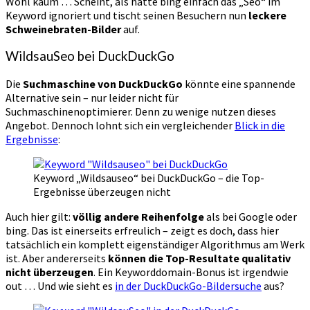
Wohl kaum … Scheint, als hätte bing einfach das „Seo“ im
Keyword ignoriert und tischt seinen Besuchern nun
leckere
Schweinebraten-Bilder
auf.
WildsauSeo bei DuckDuckGo
Die
Suchmaschine von DuckDuckGo
könnte eine spannende
Alternative sein – nur leider nicht für
Suchmaschinenoptimierer. Denn zu wenige nutzen dieses
Angebot. Dennoch lohnt sich ein vergleichender
Blick in die
Ergebnisse
:
Keyword „Wildsauseo“ bei DuckDuckGo – die Top-
Ergebnisse überzeugen nicht
Auch hier gilt:
völlig andere Reihenfolge
als bei Google oder
bing. Das ist einerseits erfreulich – zeigt es doch, dass hier
tatsächlich ein komplett eigenständiger Algorithmus am Werk
ist. Aber andererseits
können die Top-Resultate qualitativ
nicht überzeugen
. Ein Keyworddomain-Bonus ist irgendwie
out … Und wie sieht es
in der DuckDuckGo-Bildersuche
aus?