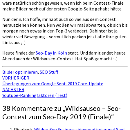
wäre natürlich schön gewesen, wenn ich beim Contest-Finale
meine Bilder noch auf der ersten Google-Seite gehabt hätte.
Nun denn. Ich hoffe, ihr habt auch so viel aus dem Contest
herausziehen können. Nun wollen wir mal abwarten, ob sich bis
morgen noch etwas in den Top-3 verändert. Dahinter ist ja
wieder viel Bewegung – vermutlich packen jetzt alle ihre guten
Links aus ;-)
Heute findet der
Seo-Day in Köln
statt. Und damit endet heute
Abend auch der Wildsauseo-Contest. Hat Spaß gemacht :-)
Bilder optimieren
,
SEO Stuff
Beitragsnavigation
VORHERIGER
Überlegungen zum Google Sept-2019 Core-Update
NÄCHSTER
Youtube-Rankingfaktoren (Test)
38 Kommentare zu „
Wildsauseo – Seo-
Contest zum Seo-Day 2019 (Finale)
“
Pingback:
WildsauSeo Suchmaschinenoptimierung! Sind