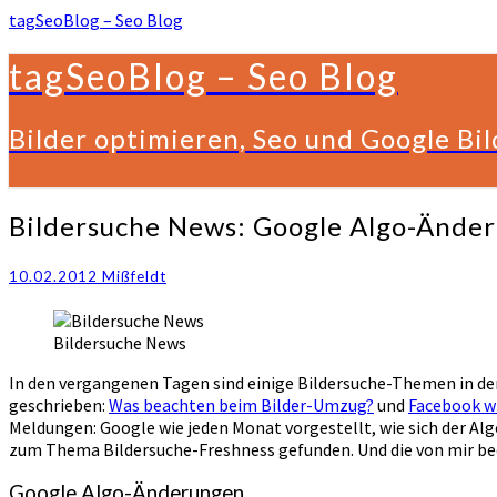
tagSeoBlog – Seo Blog
tagSeoBlog – Seo Blog
Bilder optimieren, Seo und Google Bi
Bildersuche
Bildersuche News: Google Algo-Ände
News:
Google
10.02.2012
Mißfeldt
Algo-
Änderungen
Januar
Bildersuche News
2012
In den vergangenen Tagen sind einige Bildersuche-Themen in de
geschrieben:
Was beachten beim Bilder-Umzug?
und
Facebook wi
Meldungen: Google wie jeden Monat vorgestellt, wie sich der Al
zum Thema Bildersuche-Freshness gefunden. Und die von mir b
Google Algo-Änderungen