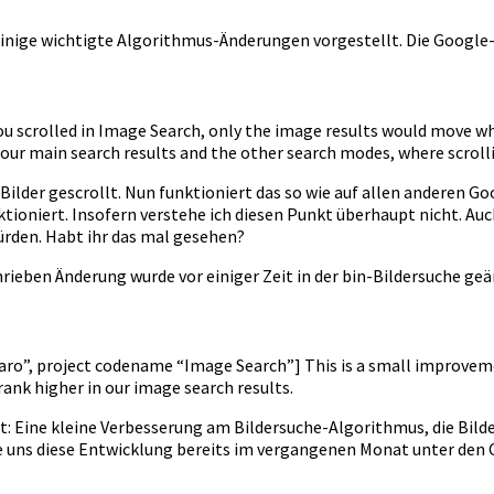
einige wichtigte Algorithmus-Änderungen vorgestellt. Die Google-B
u scrolled in Image Search, only the image results would move wh
 our main search results and the other search modes, where scroll
 Bilder gescrollt. Nun funktioniert das so wie auf allen anderen Go
tioniert. Insofern verstehe ich diesen Punkt überhaupt nicht. Au
würden. Habt ihr das mal gesehen?
hrieben Änderung wurde vor einiger Zeit in der bin-Bildersuche ge
o”, project codename “Image Search”] This is a small improvemen
ank higher in our image search results.
t: Eine kleine Verbesserung am Bildersuche-Algorithmus, die Bilde
de uns diese Entwicklung bereits im vergangenen Monat unter den