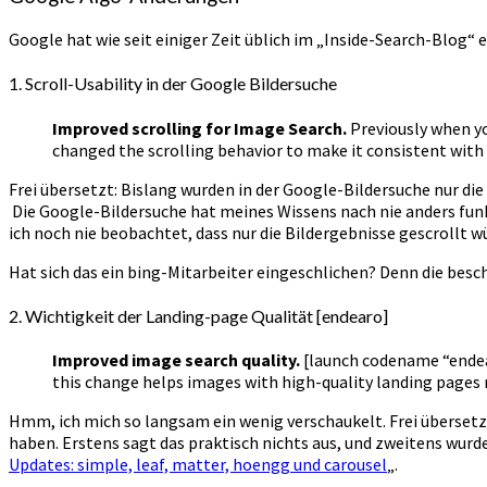
Google hat wie seit einiger Zeit üblich im „Inside-Search-Blog“ 
1. Scroll-Usability in der Google Bildersuche
Improved scrolling for Image Search.
Previously when yo
changed the scrolling behavior to make it consistent with
Frei übersetzt: Bislang wurden in der Google-Bildersuche nur die
Die Google-Bildersuche hat meines Wissens nach nie anders funk
ich noch nie beobachtet, dass nur die Bildergebnisse gescrollt 
Hat sich das ein bing-Mitarbeiter eingeschlichen? Denn die besc
2. Wichtigkeit der Landing-page Qualität [endearo]
Improved image search quality.
[launch codename “endear
this change helps images with high-quality landing pages r
Hmm, ich mich so langsam ein wenig verschaukelt. Frei übersetz
haben. Erstens sagt das praktisch nichts aus, und zweitens wur
Updates: simple, leaf, matter, hoengg und carousel
„.