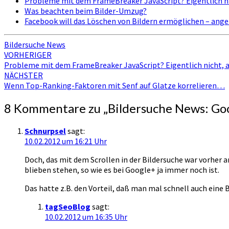
Probleme mit dem FrameBreaker JavaScript? Eigentlich n
Was beachten beim Bilder-Umzug?
Facebook will das Löschen von Bildern ermöglichen – ang
Bildersuche News
Beitragsnavigation
VORHERIGER
Probleme mit dem FrameBreaker JavaScript? Eigentlich nicht,
NÄCHSTER
Wenn Top-Ranking-Faktoren mit Senf auf Glatze korrelieren…
8 Kommentare zu „
Bildersuche News: Go
Schnurpsel
sagt:
10.02.2012 um 16:21 Uhr
Doch, das mit dem Scrollen in der Bildersuche war vorher an
blieben stehen, so wie es bei Google+ ja immer noch ist.
Das hatte z.B. den Vorteil, daß man mal schnell auch eine 
tagSeoBlog
sagt:
10.02.2012 um 16:35 Uhr