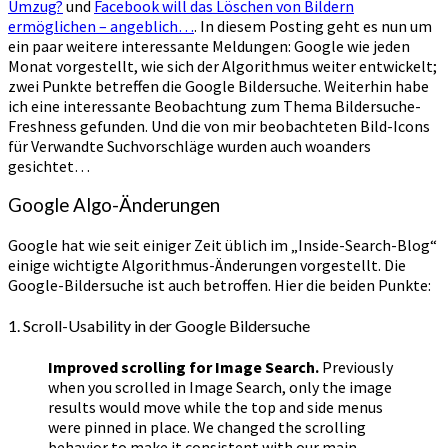
Umzug?
und
Facebook will das Löschen von Bildern
ermöglichen – angeblich…
. In diesem Posting geht es nun um
ein paar weitere interessante Meldungen: Google wie jeden
Monat vorgestellt, wie sich der Algorithmus weiter entwickelt;
zwei Punkte betreffen die Google Bildersuche. Weiterhin habe
ich eine interessante Beobachtung zum Thema Bildersuche-
Freshness gefunden. Und die von mir beobachteten Bild-Icons
für Verwandte Suchvorschläge wurden auch woanders
gesichtet…
Google Algo-Änderungen
Google hat wie seit einiger Zeit üblich im „Inside-Search-Blog“
einige wichtigte Algorithmus-Änderungen vorgestellt. Die
Google-Bildersuche ist auch betroffen. Hier die beiden Punkte:
1. Scroll-Usability in der Google Bildersuche
Improved scrolling for Image Search.
Previously
when you scrolled in Image Search, only the image
results would move while the top and side menus
were pinned in place. We changed the scrolling
behavior to make it consistent with our main