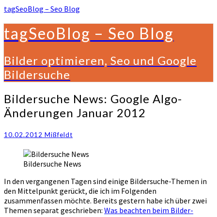
tagSeoBlog – Seo Blog
tagSeoBlog – Seo Blog
Bilder optimieren, Seo und Google
Bildersuche
Bildersuche
Bildersuche News: Google Algo-
News:
Änderungen Januar 2012
Google
Algo-
Änderungen
10.02.2012
Mißfeldt
Januar
2012
Bildersuche News
In den vergangenen Tagen sind einige Bildersuche-Themen in
den Mittelpunkt gerückt, die ich im Folgenden
zusammenfassen möchte. Bereits gestern habe ich über zwei
Themen separat geschrieben:
Was beachten beim Bilder-