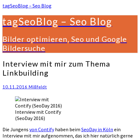
tagSeoBlog – Seo Blog
tagSeoBlog – Seo Blog
Bilder optimieren, Seo und Google
Bildersuche
Interview
Interview mit mir zum Thema
mit
Linkbuilding
mir
zum
Thema
10.11.2016
Mißfeldt
Linkbuilding
Interview mit Contify
(SeoDay 2016)
Die Jungens
von Contify
haben beim
SeoDay in Köln
ein
Interview mit mir aufgenommen, das ich hier natürlich gerne