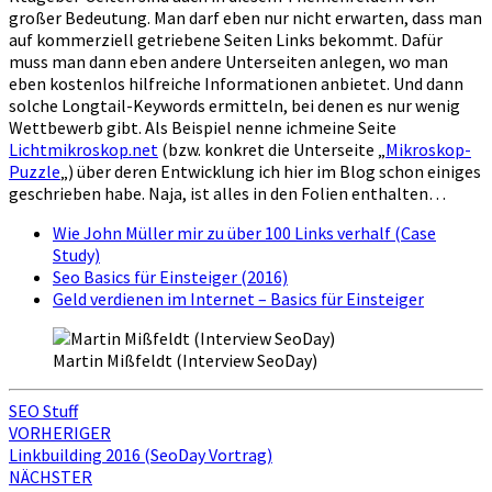
großer Bedeutung. Man darf eben nur nicht erwarten, dass man
auf kommerziell getriebene Seiten Links bekommt. Dafür
muss man dann eben andere Unterseiten anlegen, wo man
eben kostenlos hilfreiche Informationen anbietet. Und dann
solche Longtail-Keywords ermitteln, bei denen es nur wenig
Wettbewerb gibt. Als Beispiel nenne ichmeine Seite
Lichtmikroskop.net
(bzw. konkret die Unterseite „
Mikroskop-
Puzzle
„) über deren Entwicklung ich hier im Blog schon einiges
geschrieben habe. Naja, ist alles in den Folien enthalten…
Wie John Müller mir zu über 100 Links verhalf (Case
Study)
Seo Basics für Einsteiger (2016)
Geld verdienen im Internet – Basics für Einsteiger
Martin Mißfeldt (Interview SeoDay)
SEO Stuff
Beitragsnavigation
VORHERIGER
Linkbuilding 2016 (SeoDay Vortrag)
NÄCHSTER